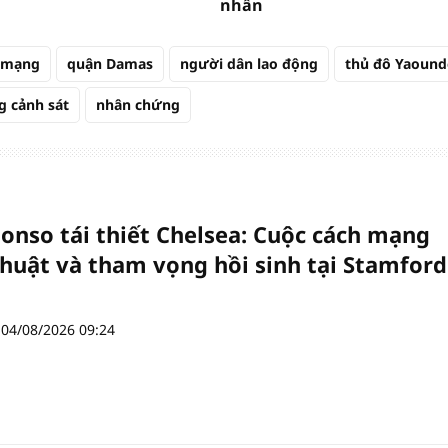
nhẫn
t mạng
quận Damas
người dân lao động
thủ đô Yaound
g cảnh sát
nhân chứng
lonso tái thiết Chelsea: Cuộc cách mạng
thuật và tham vọng hồi sinh tại Stamford
04/08/2026 09:24