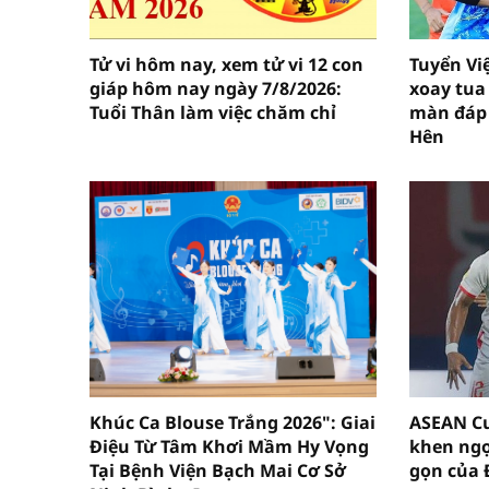
Tử vi hôm nay, xem tử vi 12 con
Tuyển Vi
giáp hôm nay ngày 7/8/2026:
xoay tua
Tuổi Thân làm việc chăm chỉ
màn đáp 
Hên
Khúc Ca Blouse Trắng 2026": Giai
ASEAN Cu
Điệu Từ Tâm Khơi Mầm Hy Vọng
khen ngợ
Tại Bệnh Viện Bạch Mai Cơ Sở
gọn của 