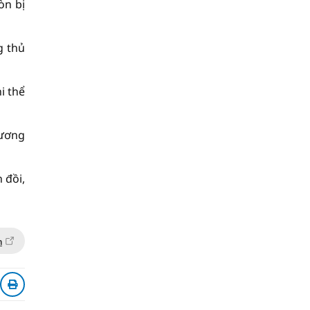
òn bị
g thủ
i thể
hương
 đồi,
n