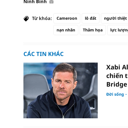
Ninh Bình
Từ khóa:
Cameroon
lô đất
người thiệ
nạn nhân
Thảm họa
lực lượn
CÁC TIN KHÁC
Xabi A
chiến 
Bridge
Đời sống