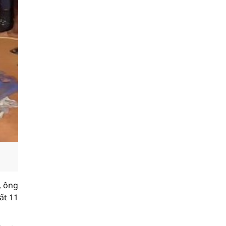
, ông
ất 11