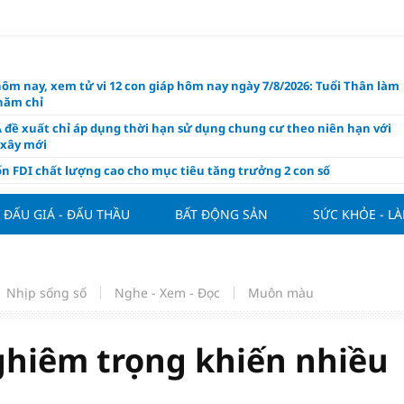
hôm nay, xem tử vi 12 con giáp hôm nay ngày 7/8/2026: Tuổi Thân làm
chăm chỉ
 đề xuất chỉ áp dụng thời hạn sử dụng chung cư theo niên hạn với
 xây mới
n FDI chất lượng cao cho mục tiêu tăng trưởng 2 con số
lực nào để Việt Nam hiện thực hóa mục tiêu tăng trưởng 10%?
ĐẤU GIÁ - ĐẤU THẦU
BẤT ĐỘNG SẢN
SỨC KHỎE - L
n cứu tính tiền gửi Kho bạc vào nguồn vốn huy động của ngân hàng
o Mỹ cùng Nhật Bản "nâng đỡ" đồng yên?
á tía tô thế nào để hỗ trợ làm đẹp da, mượt tóc?
Nhịp sống số
Nghe - Xem - Đọc
Muôn màu
àng hôm nay 6/8: "Nhảy vọt" sau một đêm
Việt Nam tính bài toán xoay tua tại ASEAN Cup 2026 và màn đáp trả
ửa của Hoàng Hên
ghiêm trọng khiến nhiều
ất đưa kim cương vào ngành nghề kinh doanh có điều kiện như vàn