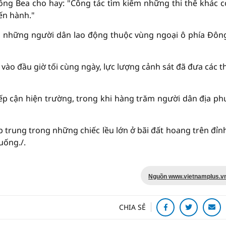
 ông Bea cho hay: "Công tác tìm kiếm những thi thể khác c
iến hành."
a những người dân lao động thuộc vùng ngoại ô phía Đôn
vào đầu giờ tối cùng ngày, lực lượng cảnh sát đã đưa các th
ếp cận hiện trường, trong khi hàng trăm người dân địa p
p trung trong những chiếc lều lớn ở bãi đất hoang trên đỉnh
uống./.
Nguồn www.vietnamplus.v
CHIA SẺ