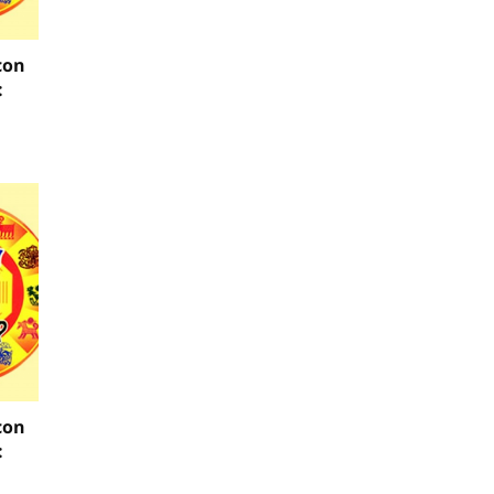
con
:
con
:
n