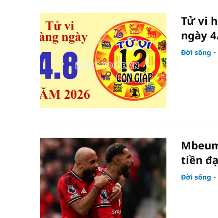
Tử vi 
ngày 4
Đời sống
Mbeumo
tiền đ
Đời sống