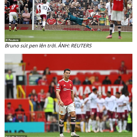
Bruno sút pen lên trời. ẢNH: REUTERS