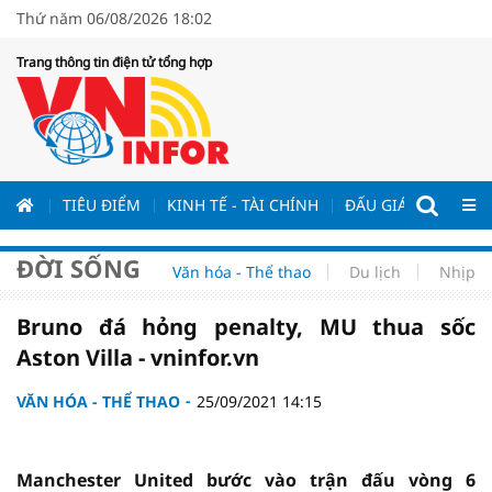
Thứ năm 06/08/2026 18:02
Trang thông tin điện tử tổng hợp
ƯƠNG
TIÊU ĐIỂM
KINH TẾ - TÀI CHÍNH
ĐẤU GIÁ - ĐẤU THẦ
ĐỜI SỐNG
Văn hóa - Thể thao
Du lịch
Nhịp s
Bruno đá hỏng penalty, MU thua sốc
Aston Villa - vninfor.vn
VĂN HÓA - THỂ THAO
25/09/2021 14:15
Manchester United bước vào trận đấu vòng 6