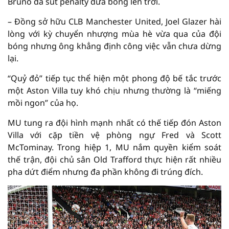
Bruno đã sút penalty đưa bóng lên trời.
– Đồng sở hữu CLB Manchester United, Joel Glazer hài
lòng với kỳ chuyển nhượng mùa hè vừa qua của đội
bóng nhưng ông khẳng định công việc vẫn chưa dừng
lại.
“Quỷ đỏ” tiếp tục thể hiện một phong độ bế tắc trước
một Aston Villa tuy khó chịu nhưng thường là “miếng
mồi ngon” của họ.
MU tung ra đội hình mạnh nhất có thế tiếp đón Aston
Villa với cặp tiền vệ phòng ngự Fred và Scott
McTominay. Trong hiệp 1, MU nắm quyền kiểm soát
thế trận, đội chủ sân Old Trafford thực hiện rất nhiều
pha dứt điểm nhưng đa phần không đi trúng đích.