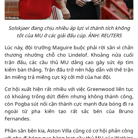
Solskjaer đang chịu nhiều áp lực vì thành tích không
tốt của MU ở các giải đấu cúp. ẢNH: REUTERS
Lúc này, đội trưởng Maguire buộc phải rời sân vì chấn
thương nhường chỗ cho Lindelof. Khoảng nửa cuối
trận đấu, các cầu thủ MU dâng cao gây sức ép tìm
kiếm bàn thắng. Trận đấu trở nên hấp dẫn với thế trận
ăn miếng trả miếng cực kỳ cởi mở của hai đội.
Cơ hội xuất hiện rất nhiều với việc Greenwood liên tục
có khoảng trống dứt điểm nhưng không thành công,
còn Pogba sút nối cận thành cực mạnh đưa bóng đi ra
ngoài từ pha kiến tạo rất sắc bén của Bruno
Fernandes.
Phần sân bên kia, Aston Villa cũng có cơ hội phản công
với pha đi bóng qua hàng loạt cầu thủ MU của Watkins