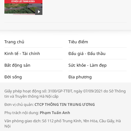
WORLDBANK DỰ BÁO KINH TẾ VIỆT
NAM NĂM 2024 VÀ NĂM 2025 | NHỊP
Trang chủ
Tiêu điểm
ĐẬP THỊ TRƯỜNG #62
Kinh tế - Tài chính
Đấu giá - Đấu thầu
Bất động sản
Sức khỏe - Làm đẹp
Tọa đàm “Xúc tiến thương mại: Khơi
Đời sống
Địa phương
thông đầu ra cho sản phẩm OCOP”
Giấy phép hoạt động số: 3100/GP-TTĐT, ngày 07/09/2021 do Sở Thông
tin và Truyền thông Hà Nội cấp
Đơn vị chủ quản:
CTCP THÔNG TIN TRUNG ƯƠNG
Phụ trách nội dung:
Phạm Tuấn Anh
Bác sĩ tư vấn cách phòng tránh bệnh
Văn phòng giao dịch: Số 112 phố Trung Kính, Yên Hòa, Cầu Giấy, Hà
đường hô hấp trong thời tiết giao mùa
Nội