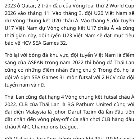
2023 ở Qatar; 2 trận đầu của Vòng loại thứ 2 World Cup
2026 vào tháng 11. Vào tháng 3, đội U20 Việt Nam sẽ
dự Vòng chung kết U20 châu Á. Vào tháng 5, đội tuyển
U17 Việt Nam dự Vòng chung kết U17 châu Á và cùng
thời gian này, đội tuyển U23 Việt Nam sẽ đặt mục tiêu
bảo vệ HCV SEA Games 32.
Trở lại với bóng đá khu vực, đội tuyển Việt Nam là điểm
sáng của ASEAN trong năm 2022 thì bóng đá Thái Lan
cũng có những điểm nhấn đáng chú ý. Trong đó, họ là
đội vô địch SEA Games 31 môn futsal với 2 HCV của đội
tuyển nam và nữ.
Thái Lan cũng đạt hạng 4 Vòng chung kết futsal châu Á
2022. CLB của Thái Lan là BG Pathum United cùng với
đại diện Malaysia là Johor Darul Tazim đã lần đầu tiên
đặt chân đến vòng play-off của sân chơi CLB hàng đầu
châu Á AFC Champions League.
Với Malaysia, họ cũng thành công khi đội U19 Malaysia