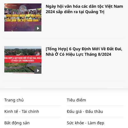
Ngày hội văn hóa các dân tộc Việt Nam
2024 sắp diễn ra tại Quảng Trị
[Tổng Hợp] 6 Quy Định Mới Về Đất Đai,
Nhà Ở Có Hiệu Lực Tháng 8/2024
WORLDBANK DỰ BÁO KINH TẾ VIỆT
NAM NĂM 2024 VÀ NĂM 2025 | NHỊP
Trang chủ
Tiêu điểm
ĐẬP THỊ TRƯỜNG #62
Kinh tế - Tài chính
Đấu giá - Đấu thầu
Bất động sản
Sức khỏe - Làm đẹp