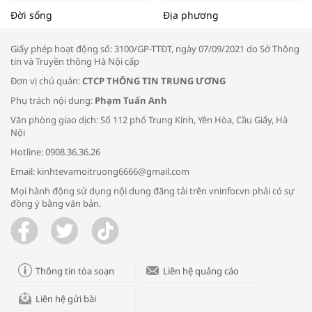
Tọa đàm “Xúc tiến thương mại: Khơi
Đời sống
Địa phương
thông đầu ra cho sản phẩm OCOP”
Giấy phép hoạt động số: 3100/GP-TTĐT, ngày 07/09/2021 do Sở Thông
tin và Truyền thông Hà Nội cấp
Đơn vị chủ quản:
CTCP THÔNG TIN TRUNG ƯƠNG
Phụ trách nội dung:
Phạm Tuấn Anh
Bác sĩ tư vấn cách phòng tránh bệnh
Văn phòng giao dịch: Số 112 phố Trung Kính, Yên Hòa, Cầu Giấy, Hà
đường hô hấp trong thời tiết giao mùa
Nội
Hotline: 0908.36.36.26
Email: kinhtevamoitruong6666@gmail.com
Mọi hành động sử dụng nội dung đăng tải trên vninfor.vn phải có sự
đồng ý bằng văn bản.
Trao yêu thương cho em
Thông tin tòa soạn
Liên hệ quảng cáo
Liên hệ gửi bài