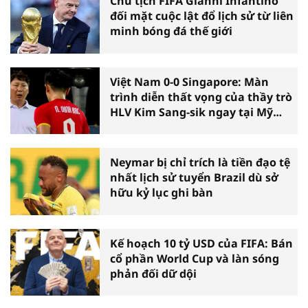
Chủ tịch FIFA Gianni Infantino
đối mặt cuộc lật đổ lịch sử từ liên
minh bóng đá thế giới
Việt Nam 0-0 Singapore: Màn
trình diễn thất vọng của thầy trò
HLV Kim Sang-sik ngay tại Mỹ
Đình
Neymar bị chỉ trích là tiền đạo tệ
nhất lịch sử tuyển Brazil dù sở
hữu kỷ lục ghi bàn
Kế hoạch 10 tỷ USD của FIFA: Bán
cổ phần World Cup và làn sóng
phản đối dữ dội