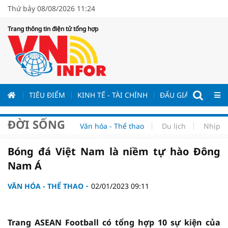
Thứ bảy 08/08/2026 11:24
Trang thông tin điện tử tổng hợp
ƯƠNG
TIÊU ĐIỂM
KINH TẾ - TÀI CHÍNH
ĐẤU GIÁ - ĐẤU THẦ
ĐỜI SỐNG
Văn hóa - Thể thao
Du lịch
Nhịp s
Bóng đá Việt Nam là niềm tự hào Đông
Nam Á
VĂN HÓA - THỂ THAO
02/01/2023 09:11
Trang ASEAN Football có tổng hợp 10 sự kiện của