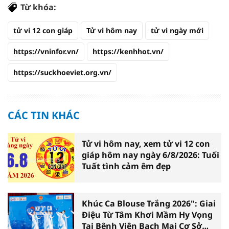
Từ khóa:
tử vi 12 con giáp
Tử vi hôm nay
tử vi ngày mới
https://vninfor.vn/
https://kenhhot.vn/
https://suckhoeviet.org.vn/
CÁC TIN KHÁC
Tử vi hôm nay, xem tử vi 12 con
giáp hôm nay ngày 6/8/2026: Tuổi
Tuất tình cảm êm đẹp
Khúc Ca Blouse Trắng 2026": Giai
Điệu Từ Tâm Khơi Mầm Hy Vọng
Tại Bệnh Viện Bạch Mai Cơ Sở