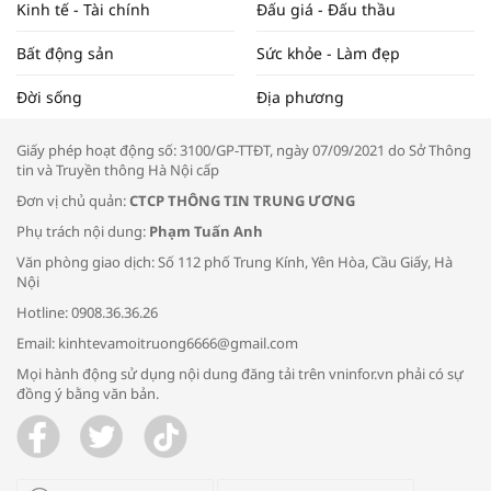
Kinh tế - Tài chính
Đấu giá - Đấu thầu
Bất động sản
Sức khỏe - Làm đẹp
Tọa đàm “Xúc tiến thương mại: Khơi
Đời sống
Địa phương
thông đầu ra cho sản phẩm OCOP”
Giấy phép hoạt động số: 3100/GP-TTĐT, ngày 07/09/2021 do Sở Thông
tin và Truyền thông Hà Nội cấp
Đơn vị chủ quản:
CTCP THÔNG TIN TRUNG ƯƠNG
Phụ trách nội dung:
Phạm Tuấn Anh
Bác sĩ tư vấn cách phòng tránh bệnh
Văn phòng giao dịch: Số 112 phố Trung Kính, Yên Hòa, Cầu Giấy, Hà
đường hô hấp trong thời tiết giao mùa
Nội
Hotline: 0908.36.36.26
Email: kinhtevamoitruong6666@gmail.com
Mọi hành động sử dụng nội dung đăng tải trên vninfor.vn phải có sự
đồng ý bằng văn bản.
Trao yêu thương cho em