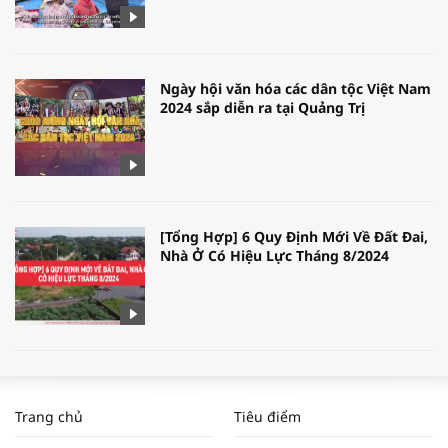
Ngày hội văn hóa các dân tộc Việt Nam
2024 sắp diễn ra tại Quảng Trị
[Tổng Hợp] 6 Quy Định Mới Về Đất Đai,
Nhà Ở Có Hiệu Lực Tháng 8/2024
WORLDBANK DỰ BÁO KINH TẾ VIỆT
NAM NĂM 2024 VÀ NĂM 2025 | NHỊP
Trang chủ
Tiêu điểm
ĐẬP THỊ TRƯỜNG #62