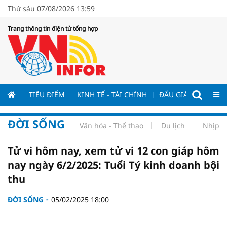
Thứ sáu 07/08/2026 13:59
Trang thông tin điện tử tổng hợp
ƯƠNG
TIÊU ĐIỂM
KINH TẾ - TÀI CHÍNH
ĐẤU GIÁ - ĐẤU THẦ
ĐỜI SỐNG
Văn hóa - Thể thao
Du lịch
Nhịp s
Tử vi hôm nay, xem tử vi 12 con giáp hôm
nay ngày 6/2/2025: Tuổi Tý kinh doanh bội
thu
ĐỜI SỐNG
05/02/2025 18:00