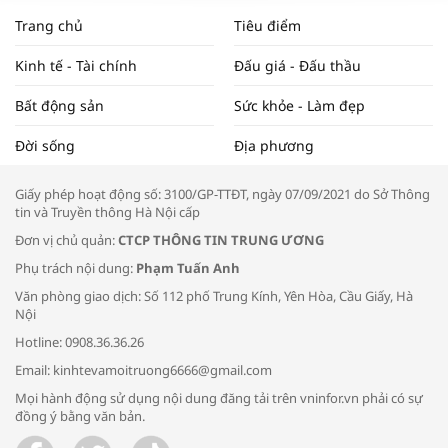
NAM NĂM 2024 VÀ NĂM 2025 | NHỊP
Trang chủ
Tiêu điểm
ĐẬP THỊ TRƯỜNG #62
Kinh tế - Tài chính
Đấu giá - Đấu thầu
Bất động sản
Sức khỏe - Làm đẹp
Tọa đàm “Xúc tiến thương mại: Khơi
Đời sống
Địa phương
thông đầu ra cho sản phẩm OCOP”
Giấy phép hoạt động số: 3100/GP-TTĐT, ngày 07/09/2021 do Sở Thông
tin và Truyền thông Hà Nội cấp
Đơn vị chủ quản:
CTCP THÔNG TIN TRUNG ƯƠNG
Phụ trách nội dung:
Phạm Tuấn Anh
Bác sĩ tư vấn cách phòng tránh bệnh
Văn phòng giao dịch: Số 112 phố Trung Kính, Yên Hòa, Cầu Giấy, Hà
đường hô hấp trong thời tiết giao mùa
Nội
Hotline: 0908.36.36.26
Email: kinhtevamoitruong6666@gmail.com
Mọi hành động sử dụng nội dung đăng tải trên vninfor.vn phải có sự
đồng ý bằng văn bản.
Trao yêu thương cho em