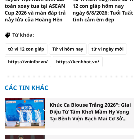
toán xoay tua tại ASEAN
12 con giáp hôm nay
Cup 2026 và màn đáp trả
ngày 6/8/2026: Tuổi Tuất
nảy lửa của Hoàng Hên
tình cảm êm đẹp
Từ khóa:
tử vi 12 con giáp
Tử vi hôm nay
tử vi ngày mới
https://vninfor.vn/
https://kenhhot.vn/
CÁC TIN KHÁC
Khúc Ca Blouse Trắng 2026": Giai
Điệu Từ Tâm Khơi Mầm Hy Vọng
Tại Bệnh Viện Bạch Mai Cơ Sở
Ninh Bình