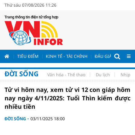
Thứ sáu 07/08/2026 11:26
Trang thông tin điện tử tổng hợp
ƯƠNG
TIÊU ĐIỂM
KINH TẾ - TÀI CHÍNH
ĐẤU GIÁ - ĐẤU THẦ
ĐỜI SỐNG
Văn hóa - Thể thao
Du lịch
Nhịp s
Tử vi hôm nay, xem tử vi 12 con giáp hôm
nay ngày 4/11/2025: Tuổi Thìn kiếm được
nhiều tiền
ĐỜI SỐNG
03/11/2025 18:00