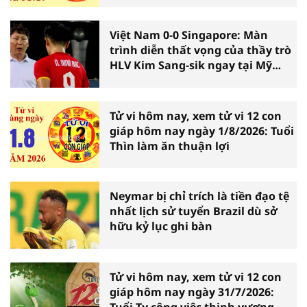
Việt Nam 0-0 Singapore: Màn
trình diễn thất vọng của thầy trò
HLV Kim Sang-sik ngay tại Mỹ
Đình
Tử vi hôm nay, xem tử vi 12 con
giáp hôm nay ngày 1/8/2026: Tuổi
Thìn làm ăn thuận lợi
Neymar bị chỉ trích là tiền đạo tệ
nhất lịch sử tuyển Brazil dù sở
hữu kỷ lục ghi bàn
Tử vi hôm nay, xem tử vi 12 con
giáp hôm nay ngày 31/7/2026:
Tuổi Tỵ công việc thịnh vượng