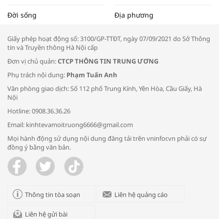
Tọa đàm “Xúc tiến thương mại: Khơi
Đời sống
Địa phương
thông đầu ra cho sản phẩm OCOP”
Giấy phép hoạt động số: 3100/GP-TTĐT, ngày 07/09/2021 do Sở Thông
tin và Truyền thông Hà Nội cấp
Đơn vị chủ quản:
CTCP THÔNG TIN TRUNG ƯƠNG
Phụ trách nội dung:
Phạm Tuấn Anh
Bác sĩ tư vấn cách phòng tránh bệnh
Văn phòng giao dịch: Số 112 phố Trung Kính, Yên Hòa, Cầu Giấy, Hà
đường hô hấp trong thời tiết giao mùa
Nội
Hotline: 0908.36.36.26
Email: kinhtevamoitruong6666@gmail.com
Mọi hành động sử dụng nội dung đăng tải trên vninfor.vn phải có sự
đồng ý bằng văn bản.
Trao yêu thương cho em
Thông tin tòa soạn
Liên hệ quảng cáo
Liên hệ gửi bài