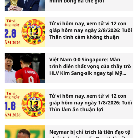
minh bóng đá thế giới
Tử vi hôm nay, xem tử vi 12 con
giáp hôm nay ngày 2/8/2026: Tuổi
Thân tình cảm không thuận
Việt Nam 0-0 Singapore: Màn
trình diễn thất vọng của thầy trò
HLV Kim Sang-sik ngay tại Mỹ
Đình
Tử vi hôm nay, xem tử vi 12 con
giáp hôm nay ngày 1/8/2026: Tuổi
Thìn làm ăn thuận lợi
Neymar bị chỉ trích là tiền đạo tệ