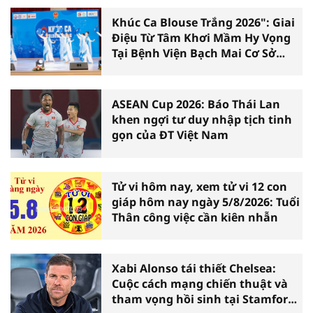
Khúc Ca Blouse Trắng 2026": Giai
Điệu Từ Tâm Khơi Mầm Hy Vọng
Tại Bệnh Viện Bạch Mai Cơ Sở
Ninh Bình
ASEAN Cup 2026: Báo Thái Lan
khen ngợi tư duy nhập tịch tinh
gọn của ĐT Việt Nam
Tử vi hôm nay, xem tử vi 12 con
giáp hôm nay ngày 5/8/2026: Tuổi
Thân công việc cần kiên nhẫn
Xabi Alonso tái thiết Chelsea:
Cuộc cách mạng chiến thuật và
tham vọng hồi sinh tại Stamford