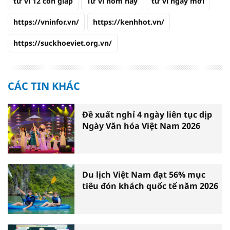
tử vi 12 con giáp
Tử vi hôm nay
tử vi ngày mới
https://vninfor.vn/
https://kenhhot.vn/
https://suckhoeviet.org.vn/
CÁC TIN KHÁC
Đề xuất nghỉ 4 ngày liên tục dịp
Ngày Văn hóa Việt Nam 2026
Du lịch Việt Nam đạt 56% mục
tiêu đón khách quốc tế năm 2026