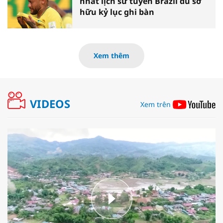
nhất lịch sử tuyển Brazil dù sở
hữu kỷ lục ghi bàn
Xem thêm
VIDEOS
Xem trên