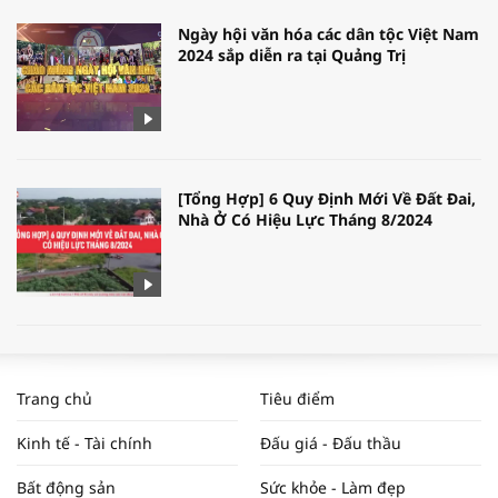
Ngày hội văn hóa các dân tộc Việt Nam
2024 sắp diễn ra tại Quảng Trị
[Tổng Hợp] 6 Quy Định Mới Về Đất Đai,
Nhà Ở Có Hiệu Lực Tháng 8/2024
WORLDBANK DỰ BÁO KINH TẾ VIỆT
NAM NĂM 2024 VÀ NĂM 2025 | NHỊP
Trang chủ
Tiêu điểm
ĐẬP THỊ TRƯỜNG #62
Kinh tế - Tài chính
Đấu giá - Đấu thầu
Bất động sản
Sức khỏe - Làm đẹp