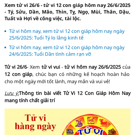
Xem tử vi 26/6 - tử vi 12 con giáp hôm nay 26/6/2025
- Tý, Sửu, Dần, Mão, Thìn, Tỵ, Ngọ, Mùi, Thân, Dậu,
Tuất và Hợi về công việc, tài lộc.
Tử vi hôm nay, xem tử vi 12 con giáp hôm nay ngày
25/6/2025: Tuổi Tý lo lắng kinh tế
Tử vi hôm nay, xem tử vi 12 con giáp hôm nay ngày
24/6/2025: Tuổi Dần tình cảm rạn vỡ
Tử vi 26/6
- Xem
tử vi vui
-
tử vi hôm nay
26/6/2025
của
12 con giáp
, chúc bạn có những kế hoạch hoàn hảo
cho một ngày mới tốt lành, may mắn và vui vẻ!
Lưu ý:
Thông tin bài viết
Tử Vi
12 Con Giáp Hôm Nay
mang tính chất giải trí