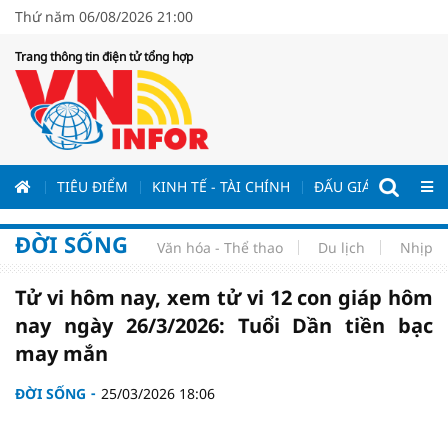
Thứ năm 06/08/2026 21:00
Trang thông tin điện tử tổng hợp
ƯƠNG
TIÊU ĐIỂM
KINH TẾ - TÀI CHÍNH
ĐẤU GIÁ - ĐẤU THẦ
ĐỜI SỐNG
Văn hóa - Thể thao
Du lịch
Nhịp s
Tử vi hôm nay, xem tử vi 12 con giáp hôm
nay ngày 26/3/2026: Tuổi Dần tiền bạc
may mắn
ĐỜI SỐNG
25/03/2026 18:06