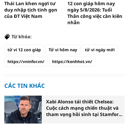
Thái Lan khen ngợi tư
12 con giáp hôm nay
duy nhập tịch tinh gọn
ngày 5/8/2026: Tuổi
của ĐT Việt Nam
Thân công việc cần kiên
nhẫn
Từ khóa:
tử vi 12 con giáp
Tử vi hôm nay
tử vi ngày mới
https://vninfor.vn/
https://kenhhot.vn/
CÁC TIN KHÁC
Xabi Alonso tái thiết Chelsea:
Cuộc cách mạng chiến thuật và
tham vọng hồi sinh tại Stamford
Bridge