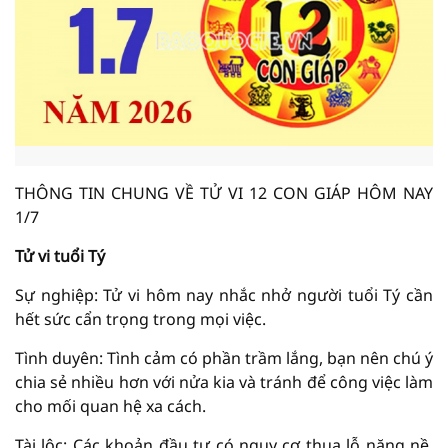
THÔNG TIN CHUNG VỀ TỬ VI 12 CON GIÁP HÔM NAY
1/7
Tử vi tuổi Tý
Sự nghiệp: Tử vi hôm nay nhắc nhở người tuổi Tý cần
hết sức cẩn trọng trong mọi việc.
Tình duyên: Tình cảm có phần trầm lắng, bạn nên chú ý
chia sẻ nhiều hơn với nửa kia và tránh để công việc làm
cho mối quan hệ xa cách.
Tài lộc: Các khoản đầu tư có nguy cơ thua lỗ nặng nề,