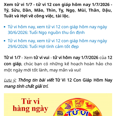
Xem tử vi 1/7 - tử vi 12 con giáp hôm nay 1/7/2026 -
Tý, Sửu, Dần, Mão, Thìn, Tỵ, Ngọ, Mùi, Thân, Dậu,
Tuất và Hợi về công việc, tài lộc.
Tử vi hôm nay, xem tử vi 12 con giáp hôm nay ngày
30/6/2026: Tuổi Ngọ nguồn thu ổn định
Tử vi hôm nay, xem tử vi 12 con giáp hôm nay ngày
29/6/2026: Tuổi Hợi tình cảm tốt đẹp
Tử vi 1/7
- Xem
tử vi vui
-
tử vi hôm nay
1/7/2026
của
12
con giáp
, chúc bạn có những kế hoạch hoàn hảo cho
một ngày mới tốt lành, may mắn và vui!
Lưu ý:
Thông tin bài viết
Tử Vi 12 Con Giáp Hôm Nay
mang tính chất giải trí.