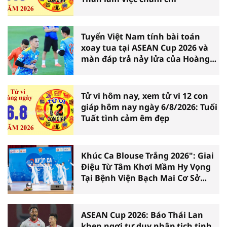
Tuyển Việt Nam tính bài toán
xoay tua tại ASEAN Cup 2026 và
màn đáp trả nảy lửa của Hoàng
Hên
Tử vi hôm nay, xem tử vi 12 con
giáp hôm nay ngày 6/8/2026: Tuổi
Tuất tình cảm êm đẹp
Khúc Ca Blouse Trắng 2026": Giai
Điệu Từ Tâm Khơi Mầm Hy Vọng
Tại Bệnh Viện Bạch Mai Cơ Sở
Ninh Bình
ASEAN Cup 2026: Báo Thái Lan
khen ngợi tư duy nhập tịch tinh