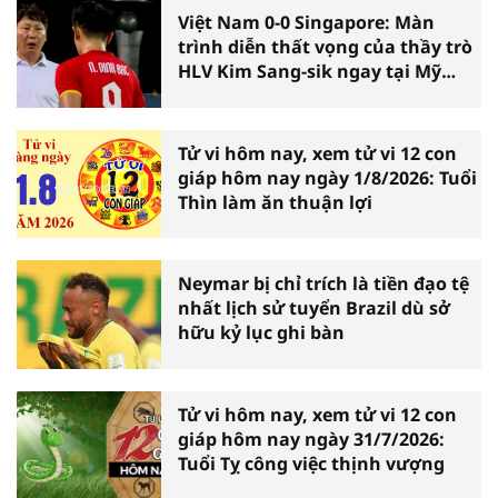
Việt Nam 0-0 Singapore: Màn
trình diễn thất vọng của thầy trò
HLV Kim Sang-sik ngay tại Mỹ
Đình
Tử vi hôm nay, xem tử vi 12 con
giáp hôm nay ngày 1/8/2026: Tuổi
Thìn làm ăn thuận lợi
Neymar bị chỉ trích là tiền đạo tệ
nhất lịch sử tuyển Brazil dù sở
hữu kỷ lục ghi bàn
Tử vi hôm nay, xem tử vi 12 con
giáp hôm nay ngày 31/7/2026:
Tuổi Tỵ công việc thịnh vượng