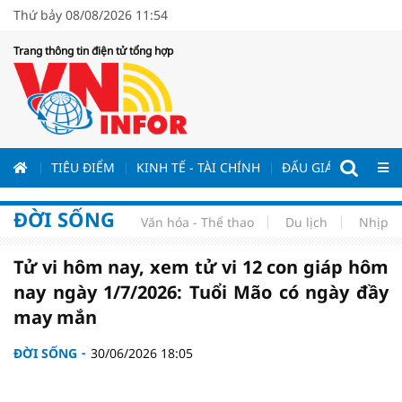
Thứ bảy 08/08/2026 11:54
Trang thông tin điện tử tổng hợp
ƯƠNG
TIÊU ĐIỂM
KINH TẾ - TÀI CHÍNH
ĐẤU GIÁ - ĐẤU THẦ
ĐỜI SỐNG
Văn hóa - Thể thao
Du lịch
Nhịp s
Tử vi hôm nay, xem tử vi 12 con giáp hôm
nay ngày 1/7/2026: Tuổi Mão có ngày đầy
may mắn
ĐỜI SỐNG
30/06/2026 18:05