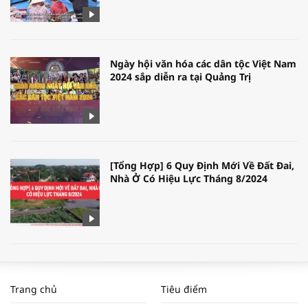
Ngày hội văn hóa các dân tộc Việt Nam
2024 sắp diễn ra tại Quảng Trị
[Tổng Hợp] 6 Quy Định Mới Về Đất Đai,
Nhà Ở Có Hiệu Lực Tháng 8/2024
WORLDBANK DỰ BÁO KINH TẾ VIỆT
NAM NĂM 2024 VÀ NĂM 2025 | NHỊP
Trang chủ
Tiêu điểm
ĐẬP THỊ TRƯỜNG #62