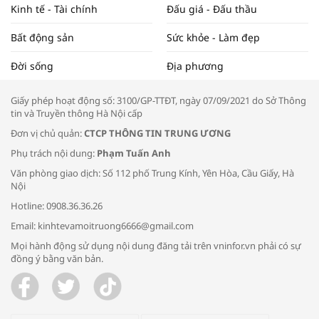
Kinh tế - Tài chính
Đấu giá - Đấu thầu
Bất động sản
Sức khỏe - Làm đẹp
Tọa đàm “Xúc tiến thương mại: Khơi
Đời sống
Địa phương
thông đầu ra cho sản phẩm OCOP”
Giấy phép hoạt động số: 3100/GP-TTĐT, ngày 07/09/2021 do Sở Thông
tin và Truyền thông Hà Nội cấp
Đơn vị chủ quản:
CTCP THÔNG TIN TRUNG ƯƠNG
Phụ trách nội dung:
Phạm Tuấn Anh
Bác sĩ tư vấn cách phòng tránh bệnh
Văn phòng giao dịch: Số 112 phố Trung Kính, Yên Hòa, Cầu Giấy, Hà
đường hô hấp trong thời tiết giao mùa
Nội
Hotline: 0908.36.36.26
Email: kinhtevamoitruong6666@gmail.com
Mọi hành động sử dụng nội dung đăng tải trên vninfor.vn phải có sự
đồng ý bằng văn bản.
Trao yêu thương cho em