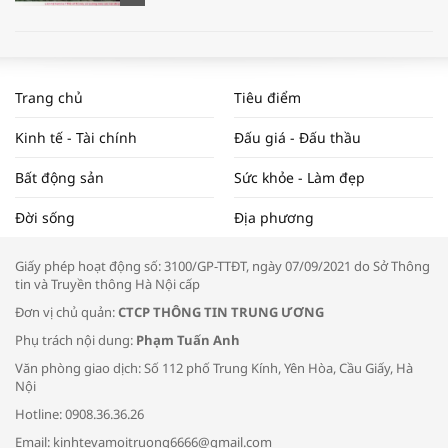
WORLDBANK DỰ BÁO KINH TẾ VIỆT
NAM NĂM 2024 VÀ NĂM 2025 | NHỊP
Trang chủ
Tiêu điểm
ĐẬP THỊ TRƯỜNG #62
Kinh tế - Tài chính
Đấu giá - Đấu thầu
Bất động sản
Sức khỏe - Làm đẹp
Tọa đàm “Xúc tiến thương mại: Khơi
Đời sống
Địa phương
thông đầu ra cho sản phẩm OCOP”
Giấy phép hoạt động số: 3100/GP-TTĐT, ngày 07/09/2021 do Sở Thông
tin và Truyền thông Hà Nội cấp
Đơn vị chủ quản:
CTCP THÔNG TIN TRUNG ƯƠNG
Phụ trách nội dung:
Phạm Tuấn Anh
Bác sĩ tư vấn cách phòng tránh bệnh
Văn phòng giao dịch: Số 112 phố Trung Kính, Yên Hòa, Cầu Giấy, Hà
đường hô hấp trong thời tiết giao mùa
Nội
Hotline: 0908.36.36.26
Email: kinhtevamoitruong6666@gmail.com