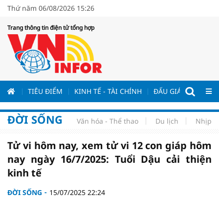
Thứ năm 06/08/2026 15:26
Trang thông tin điện tử tổng hợp
ƯƠNG
TIÊU ĐIỂM
KINH TẾ - TÀI CHÍNH
ĐẤU GIÁ - ĐẤU THẦ
ĐỜI SỐNG
Văn hóa - Thể thao
Du lịch
Nhịp s
Tử vi hôm nay, xem tử vi 12 con giáp hôm
nay ngày 16/7/2025: Tuổi Dậu cải thiện
kinh tế
ĐỜI SỐNG
15/07/2025 22:24