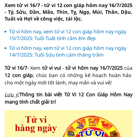
Xem tử vi 16/7 - tử vi 12 con giáp hôm nay 16/7/2025
- Tý, Sửu, Dần, Mão, Thìn, Tỵ, Ngọ, Mùi, Thân, Dậu,
Tuất và Hợi về công việc, tài lộc.
Tử vi hôm nay, xem tử vi 12 con giáp hôm nay ngày
15/7/2025: Tuổi Tuất tình cảm êm đẹp
Tử vi hôm nay, xem tử vi 12 con giáp hôm nay ngày
14/7/2025: Tuổi Sửu tình cảm thăng trầm
Tử vi 16/7
- Xem
tử vi vui
-
tử vi hôm nay
16/7/2025
của
12 con giáp
, chúc bạn có những kế hoạch hoàn hảo
cho một ngày mới tốt lành, may mắn và vui vẻ!
Lưu ý:
Thông tin bài viết
Tử Vi
12 Con Giáp Hôm Nay
mang tính chất giải trí