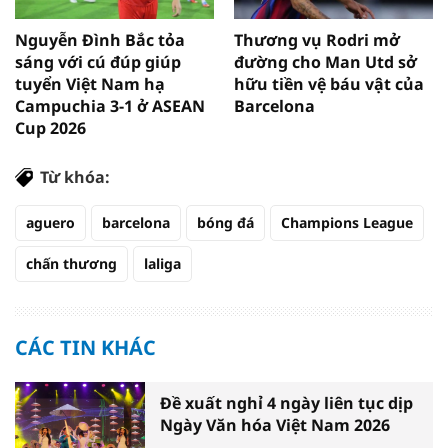
Nguyễn Đình Bắc tỏa
Thương vụ Rodri mở
sáng với cú đúp giúp
đường cho Man Utd sở
tuyển Việt Nam hạ
hữu tiền vệ báu vật của
Campuchia 3-1 ở ASEAN
Barcelona
Cup 2026
Từ khóa:
aguero
barcelona
bóng đá
Champions League
chấn thương
laliga
CÁC TIN KHÁC
Đề xuất nghỉ 4 ngày liên tục dịp
Ngày Văn hóa Việt Nam 2026