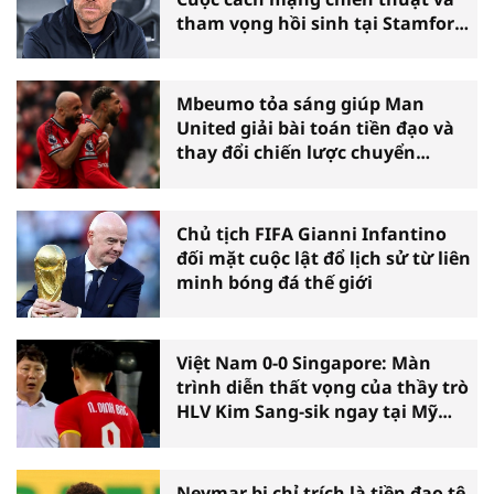
tham vọng hồi sinh tại Stamford
Bridge
Mbeumo tỏa sáng giúp Man
United giải bài toán tiền đạo và
thay đổi chiến lược chuyển
nhượng
Chủ tịch FIFA Gianni Infantino
đối mặt cuộc lật đổ lịch sử từ liên
minh bóng đá thế giới
Việt Nam 0-0 Singapore: Màn
trình diễn thất vọng của thầy trò
HLV Kim Sang-sik ngay tại Mỹ
Đình
Neymar bị chỉ trích là tiền đạo tệ