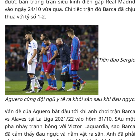
được bàn trong trận siêu kinh điển gặp Real Madrid
vào ngày 24/10 vừa qua. Chỉ tiếc trận đó Barca đã chịu
thua với tỷ số 1-2.
Tiền đạo Sergio
Aguero cùng đội ngũ y tế ra khỏi sân sau khi đau ngực.
Vấn đề của Aguero bắt đầu tới khi anh chơi trận Barca
vs Alaves tại La Liga 2021/22 vào hôm 31/10. SAu một
pha nhảy tranh bóng với Victor Laguardia, sao Barca
đã cảm thấy đau ngực và nằm vật ra sân. Anh đã phải