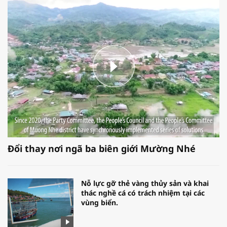
Đổi thay nơi ngã ba biên giới Mường Nhé
Nỗ lực gỡ thẻ vàng thủy sản và khai
thác nghề cá có trách nhiệm tại các
vùng biển.