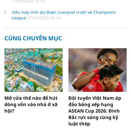
12/04/2026 14:03
Siêu máy tính dự đoán Liverpool trượt vé Champions
League
07/03/2026 16:14
CÙNG CHUYÊN MỤC
Mở cửa thế nào để hút
Đội tuyển Việt Nam áp
dòng vốn vào nhà ở xã
đảo bảng xếp hạng
hội?
ASEAN Cup 2026: Đình
Bắc rực sáng cùng kỷ
luật thép