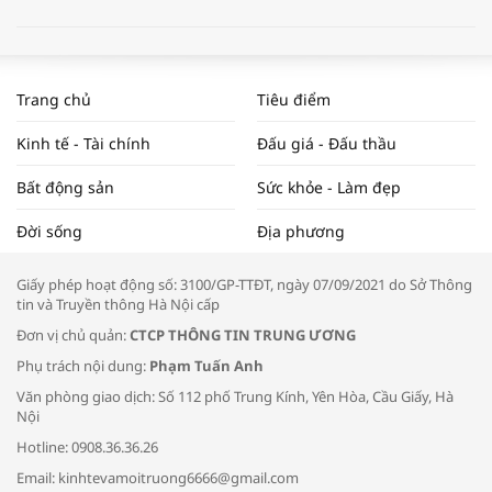
WORLDBANK DỰ BÁO KINH TẾ VIỆT
NAM NĂM 2024 VÀ NĂM 2025 | NHỊP
Trang chủ
Tiêu điểm
ĐẬP THỊ TRƯỜNG #62
Kinh tế - Tài chính
Đấu giá - Đấu thầu
Bất động sản
Sức khỏe - Làm đẹp
Tọa đàm “Xúc tiến thương mại: Khơi
Đời sống
Địa phương
thông đầu ra cho sản phẩm OCOP”
Giấy phép hoạt động số: 3100/GP-TTĐT, ngày 07/09/2021 do Sở Thông
tin và Truyền thông Hà Nội cấp
Đơn vị chủ quản:
CTCP THÔNG TIN TRUNG ƯƠNG
Phụ trách nội dung:
Phạm Tuấn Anh
Bác sĩ tư vấn cách phòng tránh bệnh
Văn phòng giao dịch: Số 112 phố Trung Kính, Yên Hòa, Cầu Giấy, Hà
đường hô hấp trong thời tiết giao mùa
Nội
Hotline: 0908.36.36.26
Email: kinhtevamoitruong6666@gmail.com