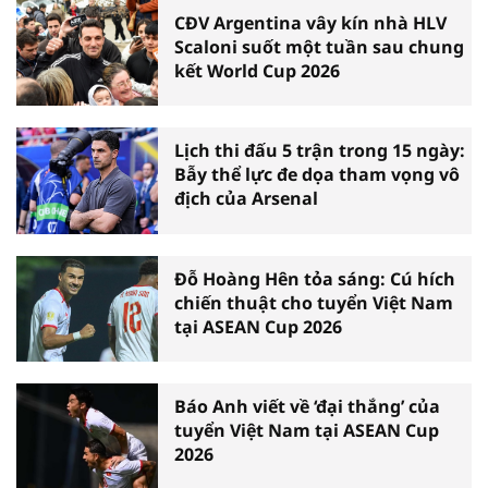
CĐV Argentina vây kín nhà HLV
Scaloni suốt một tuần sau chung
kết World Cup 2026
Lịch thi đấu 5 trận trong 15 ngày:
Bẫy thể lực đe dọa tham vọng vô
địch của Arsenal
Đỗ Hoàng Hên tỏa sáng: Cú hích
chiến thuật cho tuyển Việt Nam
tại ASEAN Cup 2026
Báo Anh viết về ‘đại thắng’ của
tuyển Việt Nam tại ASEAN Cup
2026