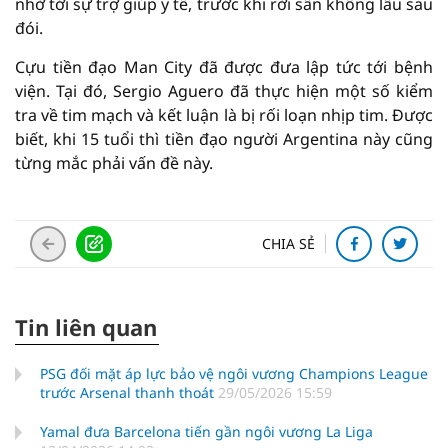
nhờ tới sự trợ giúp y tế, trước khi rời sân không lâu sau
đói.
Cựu tiền đạo Man City đã được đưa lập tức tới bệnh
viện. Tại đó, Sergio Aguero đã thực hiện một số kiểm
tra về tim mạch và kết luận là bị rối loạn nhịp tim. Được
biết, khi 15 tuổi thì tiền đạo người Argentina này cũng
từng mắc phải vấn đề này.
CHIA SẺ
Tin liên quan
PSG đối mặt áp lực bảo vệ ngôi vương Champions League
trước Arsenal thanh thoát
29/05/2026 15:59
Yamal đưa Barcelona tiến gần ngôi vương La Liga