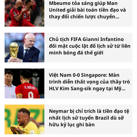
Mbeumo tỏa sáng giúp Man
United giải bài toán tiền đạo và
thay đổi chiến lược chuyển
nhượng
Chủ tịch FIFA Gianni Infantino
đối mặt cuộc lật đổ lịch sử từ liên
minh bóng đá thế giới
Việt Nam 0-0 Singapore: Màn
trình diễn thất vọng của thầy trò
HLV Kim Sang-sik ngay tại Mỹ
Đình
Neymar bị chỉ trích là tiền đạo tệ
nhất lịch sử tuyển Brazil dù sở
hữu kỷ lục ghi bàn