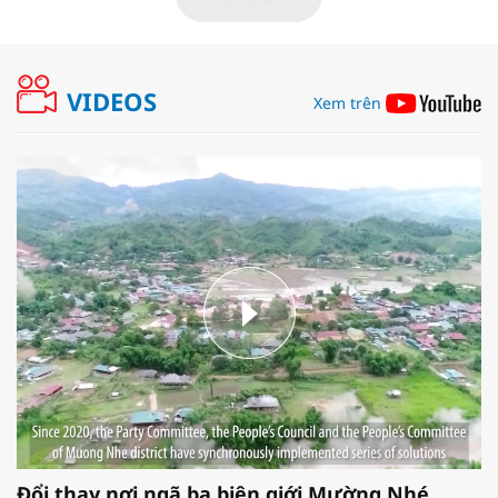
VIDEOS
Xem trên
Đổi thay nơi ngã ba biên giới Mường Nhé