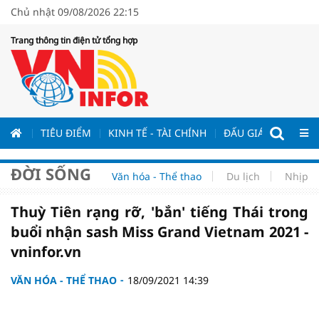
Chủ nhật 09/08/2026 22:15
Trang thông tin điện tử tổng hợp
ƯƠNG
TIÊU ĐIỂM
KINH TẾ - TÀI CHÍNH
ĐẤU GIÁ - ĐẤU THẦ
ĐỜI SỐNG
Văn hóa - Thể thao
Du lịch
Nhịp s
Thuỳ Tiên rạng rỡ, 'bắn' tiếng Thái trong
buổi nhận sash Miss Grand Vietnam 2021 -
vninfor.vn
VĂN HÓA - THỂ THAO
18/09/2021 14:39