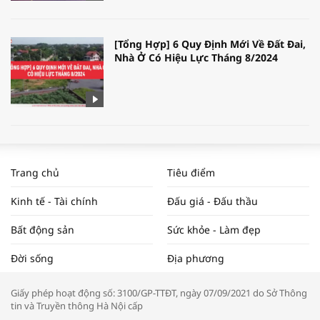
[Tổng Hợp] 6 Quy Định Mới Về Đất Đai,
Nhà Ở Có Hiệu Lực Tháng 8/2024
WORLDBANK DỰ BÁO KINH TẾ VIỆT
NAM NĂM 2024 VÀ NĂM 2025 | NHỊP
Trang chủ
Tiêu điểm
ĐẬP THỊ TRƯỜNG #62
Kinh tế - Tài chính
Đấu giá - Đấu thầu
Bất động sản
Sức khỏe - Làm đẹp
Tọa đàm “Xúc tiến thương mại: Khơi
Đời sống
Địa phương
thông đầu ra cho sản phẩm OCOP”
Giấy phép hoạt động số: 3100/GP-TTĐT, ngày 07/09/2021 do Sở Thông
tin và Truyền thông Hà Nội cấp