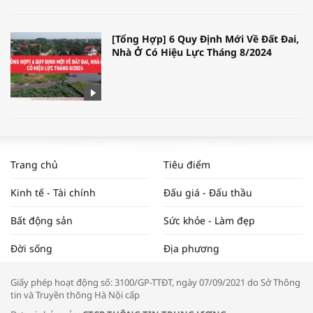
[Tổng Hợp] 6 Quy Định Mới Về Đất Đai,
Nhà Ở Có Hiệu Lực Tháng 8/2024
WORLDBANK DỰ BÁO KINH TẾ VIỆT
NAM NĂM 2024 VÀ NĂM 2025 | NHỊP
Trang chủ
Tiêu điểm
ĐẬP THỊ TRƯỜNG #62
Kinh tế - Tài chính
Đấu giá - Đấu thầu
Bất động sản
Sức khỏe - Làm đẹp
Tọa đàm “Xúc tiến thương mại: Khơi
Đời sống
Địa phương
thông đầu ra cho sản phẩm OCOP”
Giấy phép hoạt động số: 3100/GP-TTĐT, ngày 07/09/2021 do Sở Thông
tin và Truyền thông Hà Nội cấp