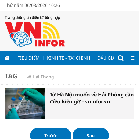
Thứ năm 06/08/2026 10:26
Trang thông tin điện tử tổng hợp
ƯƠNG
TIÊU ĐIỂM
KINH TẾ - TÀI CHÍNH
ĐẤU GIÁ - ĐẤU THẦ
TAG
về Hải Phòng
Từ Hà Nội muốn về Hải Phòng cần
điều kiện gì? - vninfor.vn
Trước
Sau