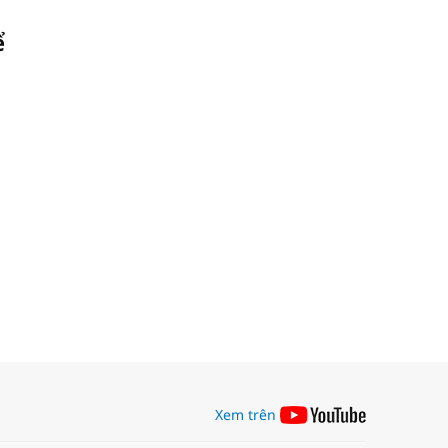
ể
Xem trên