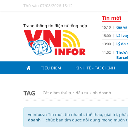
Thứ sáu 07/08/2026 15:12
Tin mới
Trang thông tin điện tử tổng hợp
Giá và
15:10
Lãi va
15:00
Lý do 
13:00
Thươn
11:02
Barce
Ba th
11:00
TIÊU ĐIỂM
KINH TẾ - TÀI CHÍNH
Hải Ph
10:05
triệu
Đề xuấ
09:10
TAG
Cắt giảm thủ tục đầu tư kinh doanh
“Chìa 
09:00
Du lị
08:20
V.Leag
07:15
vninfor.vn Tin mới, tin nhanh, thể thao, giải trí, ph
doanh
", chúc bạn tìm được nội dung mong muốn 