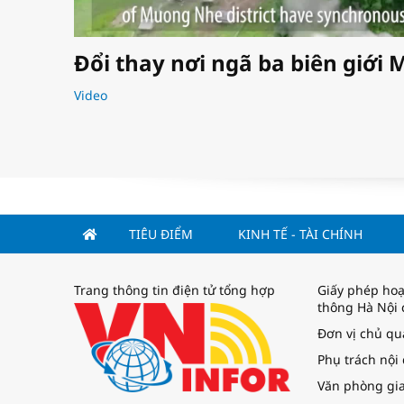
Đổi thay nơi ngã ba biên giớ
Video
TIÊU ĐIỂM
KINH TẾ - TÀI CHÍNH
Trang thông tin điện tử tổng hợp
Giấy phép hoạ
thông Hà Nội 
Đơn vị chủ q
Phụ trách nội
Văn phòng gia