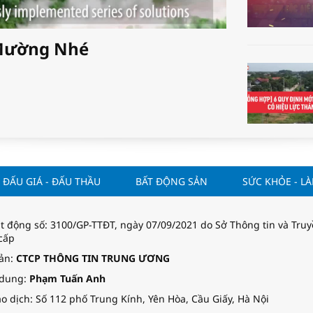
i Mường Nhé
ĐẤU GIÁ - ĐẤU THẦU
BẤT ĐỘNG SẢN
SỨC KHỎE - L
t động số: 3100/GP-TTĐT, ngày 07/09/2021 do Sở Thông tin và Tru
cấp
uản:
CTCP THÔNG TIN TRUNG ƯƠNG
 dung:
Phạm Tuấn Anh
o dịch: Số 112 phố Trung Kính, Yên Hòa, Cầu Giấy, Hà Nội