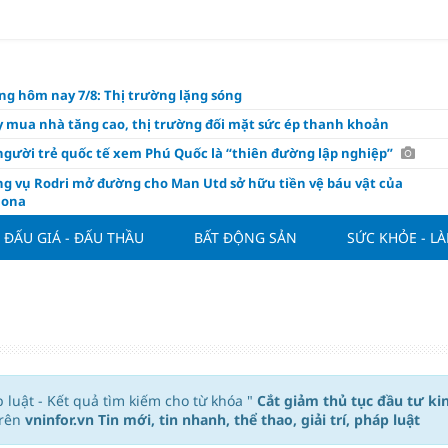
ng hôm nay 7/8: Thị trường lặng sóng
y mua nhà tăng cao, thị trường đối mặt sức ép thanh khoản
người trẻ quốc tế xem Phú Quốc là “thiên đường lập nghiệp”
g vụ Rodri mở đường cho Man Utd sở hữu tiền vệ báu vật của
lona
ách thức đối với tham vọng công nghệ của Đông Nam Á
ĐẤU GIÁ - ĐẤU THẦU
BẤT ĐỘNG SẢN
SỨC KHỎE - L
òng đấu giá 57 lô đất tại phường Kiến An, với giá khởi điểm từ 18
 đồng/m2
t nghỉ 4 ngày liên tục dịp Ngày Văn hóa Việt Nam 2026
khóa” triển khai ESG thực chất
ch Việt Nam đạt 56% mục tiêu đón khách quốc tế năm 2026
ue 2026/27 nới suất ngoại binh
áp luật - Kết quả tìm kiếm cho từ khóa "
Cắt giảm thủ tục đầu tư ki
trên
vninfor.vn Tin mới, tin nhanh, thể thao, giải trí, pháp luật