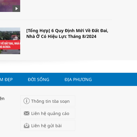
[Tổng Hợp] 6 Quy Định Mới Về Đất Đai,
Nhà Ở Có Hiệu Lực Tháng 8/2024
ÀM ĐẸP
ĐỜI SỐNG
ĐỊA PHƯƠNG
WORLDBANK DỰ BÁO KINH TẾ VIỆT
NAM NĂM 2024 VÀ NĂM 2025 | NHỊP
ĐẬP THỊ TRƯỜNG #62
yền
Thông tin tòa soạn
Liên hệ quảng cáo
Liên hệ gửi bài
Tọa đàm “Xúc tiến thương mại: Khơi