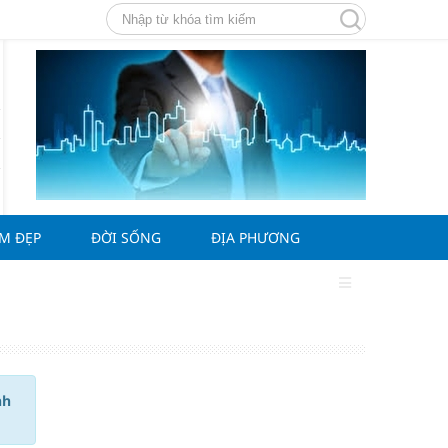
ÀM ĐẸP
ĐỜI SỐNG
ĐỊA PHƯƠNG
nh