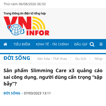
Thứ năm 06/08/2026 06:50
Trang thông tin điện tử tổng hợp
ƯƠNG
TIÊU ĐIỂM
KINH TẾ - TÀI CHÍNH
ĐẤU GIÁ - ĐẤU THẦ
ĐỜI SỐNG
Văn hóa - Thể thao
Du lịch
Nhịp s
Sản phẩm Slimming Care x3 quảng cáo
sai công dụng, người dùng cẩn trọng “sập
bẫy”?
ĐỜI SỐNG
07/03/2023 13:11