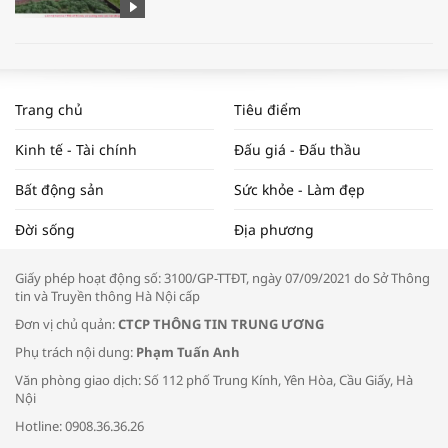
WORLDBANK DỰ BÁO KINH TẾ VIỆT
NAM NĂM 2024 VÀ NĂM 2025 | NHỊP
Trang chủ
Tiêu điểm
ĐẬP THỊ TRƯỜNG #62
Kinh tế - Tài chính
Đấu giá - Đấu thầu
Bất động sản
Sức khỏe - Làm đẹp
Tọa đàm “Xúc tiến thương mại: Khơi
Đời sống
Địa phương
thông đầu ra cho sản phẩm OCOP”
Giấy phép hoạt động số: 3100/GP-TTĐT, ngày 07/09/2021 do Sở Thông
tin và Truyền thông Hà Nội cấp
Đơn vị chủ quản:
CTCP THÔNG TIN TRUNG ƯƠNG
Phụ trách nội dung:
Phạm Tuấn Anh
Bác sĩ tư vấn cách phòng tránh bệnh
Văn phòng giao dịch: Số 112 phố Trung Kính, Yên Hòa, Cầu Giấy, Hà
đường hô hấp trong thời tiết giao mùa
Nội
Hotline: 0908.36.36.26