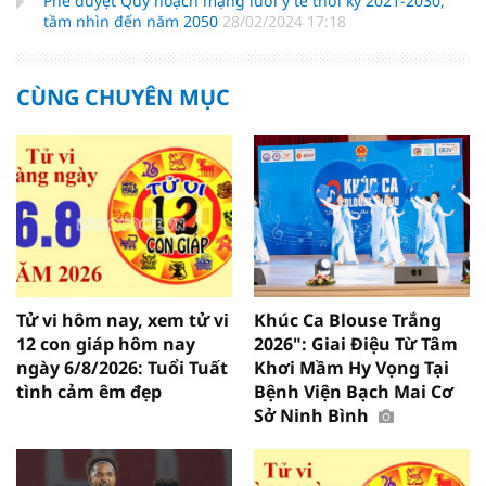
Phê duyệt Quy hoạch mạng lưới y tế thời kỳ 2021-2030,
tầm nhìn đến năm 2050
28/02/2024 17:18
CÙNG CHUYÊN MỤC
Tử vi hôm nay, xem tử vi
Khúc Ca Blouse Trắng
12 con giáp hôm nay
2026": Giai Điệu Từ Tâm
ngày 6/8/2026: Tuổi Tuất
Khơi Mầm Hy Vọng Tại
tình cảm êm đẹp
Bệnh Viện Bạch Mai Cơ
Sở Ninh Bình