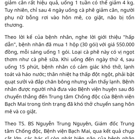
giảm cân rất hiệu quả, uống 1 tuần có thể giảm 4 kg.
Tuy nhiên, chỉ sau 4 ngày uống cà phê giảm cân, người
phụ nữ bỗng rơi vào hôn mê, co giật, não bị tổn
thương.
Theo lời kể của bệnh nhân, nghe lời giới thiệu "hấp
dẫn", bệnh nhân đã mua 1 hộp (30 gói) với giá 550.000
đồng, mỗi sáng uống 1 gói. Loại cà phê này có vị ngọt
thơm như cà phê sữa. Khi uống đến ngày thứ 4, sau
uống 15 phút, bệnh nhân có cảm giác khó thở, lạnh
toát và háo nước; thân nhiệt hạ thấp đột ngột, phải bật
quạt sưởi và đắp chăn bông nhưng vẫn thấy lạnh. Bệnh
nhân được người nhà đưa vào Bệnh viện huyện sau đó
chuyển thẳng đến Trung tâm Chống độc của Bệnh viện
Bạch Mai trong tình trạng đã khó thở chuyển sang hôn
mê và co giật.
Theo TS. BS Nguyễn Trung Nguyên, Giám đốc Trung
tâm Chống độc, Bệnh viện Bạch Mai, qua kết quả chụp
cắt lớp, các bác sĩ còn phát hiện não của bệnh nhân