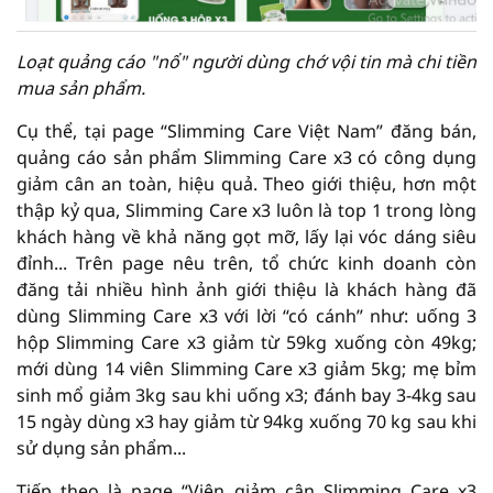
Loạt quảng cáo "nổ" người dùng chớ vội tin mà chi tiền
mua sản phẩm.
Cụ thể, tại page “Slimming Care Việt Nam” đăng bán,
quảng cáo sản phẩm Slimming Care x3 có công dụng
giảm cân an toàn, hiệu quả. Theo giới thiệu, hơn một
thập kỷ qua, Slimming Care x3 luôn là top 1 trong lòng
khách hàng về khả năng gọt mỡ, lấy lại vóc dáng siêu
đỉnh... Trên page nêu trên, tổ chức kinh doanh còn
đăng tải nhiều hình ảnh giới thiệu là khách hàng đã
dùng Slimming Care x3 với lời “có cánh” như: uống 3
hộp Slimming Care x3 giảm từ 59kg xuống còn 49kg;
mới dùng 14 viên Slimming Care x3 giảm 5kg; mẹ bỉm
sinh mổ giảm 3kg sau khi uống x3; đánh bay 3-4kg sau
15 ngày dùng x3 hay giảm từ 94kg xuống 70 kg sau khi
sử dụng sản phẩm...
Tiếp theo là page “Viên giảm cân Slimming Care x3