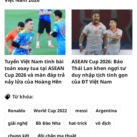
Việt Nam 2026
Tuyển Việt Nam tính bài
ASEAN Cup 2026: Báo
toán xoay tua tại ASEAN
Thái Lan khen ngợi tư
Cup 2026 và màn đáp trả
duy nhập tịch tinh gọn
nảy lửa của Hoàng Hên
của ĐT Việt Nam
Từ khóa:
Ronaldo
World Cup 2022
messi
Argentina
giải nghệ
Bồ Đào Nha
hat-trick
vô địch
chung kết
đôi chân ma thuật