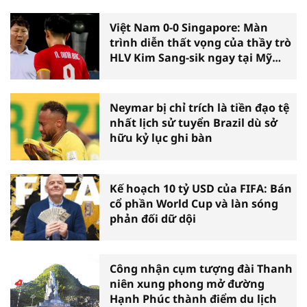
Việt Nam 0-0 Singapore: Màn
trình diễn thất vọng của thầy trò
HLV Kim Sang-sik ngay tại Mỹ
Đình
Neymar bị chỉ trích là tiền đạo tệ
nhất lịch sử tuyển Brazil dù sở
hữu kỷ lục ghi bàn
Kế hoạch 10 tỷ USD của FIFA: Bán
cổ phần World Cup và làn sóng
phản đối dữ dội
Công nhận cụm tượng đài Thanh
niên xung phong mở đường
Hạnh Phúc thành điểm du lịch