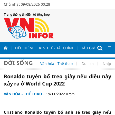
Chủ nhật 09/08/2026 00:28
Trang thông tin điện tử tổng hợp
ƯƠNG
TIÊU ĐIỂM
KINH TẾ - TÀI CHÍNH
ĐẤU GIÁ - ĐẤU THẦ
ĐỜI SỐNG
Văn hóa - Thể thao
Du lịch
Nhịp s
Ronaldo tuyên bố treo giày nếu điều này
xảy ra ở World Cup 2022
VĂN HÓA - THỂ THAO
19/11/2022 07:25
Cristiano Ronaldo tuyên bố anh sẽ treo giày nếu