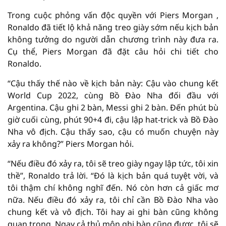
Trong cuộc phỏng vấn độc quyền với Piers Morgan ,
Ronaldo đã tiết lộ khả năng treo giày sớm nếu kịch bản
không tưởng do người dẫn chương trình này đưa ra.
Cụ thể, Piers Morgan đã đặt câu hỏi chi tiết cho
Ronaldo.
“Cậu thấy thế nào về kịch bản này: Cậu vào chung kết
World Cup 2022, cùng Bồ Đào Nha đối đầu với
Argentina. Cậu ghi 2 bàn, Messi ghi 2 bàn. Đến phút bù
giờ cuối cùng, phút 90+4 đi, cậu lập hat-trick và Bồ Đào
Nha vô địch. Cậu thấy sao, cậu có muốn chuyện này
xảy ra không?” Piers Morgan hỏi.
“Nếu điều đó xảy ra, tôi sẽ treo giày ngay lập tức, tôi xin
thề”, Ronaldo trả lời. “Đó là kịch bản quá tuyệt vời, và
tôi thậm chí không nghĩ đến. Nó còn hơn cả giấc mơ
nữa. Nếu điều đó xảy ra, tôi chỉ cần Bồ Đào Nha vào
chung kết và vô địch. Tôi hay ai ghi bàn cũng không
quan trọng. Ngay cả thủ môn ghi bàn cũng được, tôi sẽ