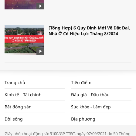
[Tổng Hợp] 6 Quy Định Mới Về Đất Đai,
Nhà Ở Có Hiệu Lực Tháng 8/2024
WORLDBANK DỰ BÁO KINH TẾ VIỆT
NAM NĂM 2024 VÀ NĂM 2025 | NHỊP
Trang chủ
Tiêu điểm
ĐẬP THỊ TRƯỜNG #62
Kinh tế - Tài chính
Đấu giá - Đấu thầu
Bất động sản
Sức khỏe - Làm đẹp
Tọa đàm “Xúc tiến thương mại: Khơi
Đời sống
Địa phương
thông đầu ra cho sản phẩm OCOP”
Giấy phép hoạt động số: 3100/GP-TTĐT, ngày 07/09/2021 do Sở Thông