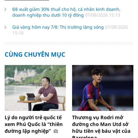
Đề xuất giảm 30% thuế cho hộ, cá nhân kinh doanh,
doanh nghiệp thu dưới 10 tỷ đồng
07/08/2026 15:13
Giá vàng hôm nay 7/8: Thị trường lặng sóng
07/08/2026
15:10
CÙNG CHUYÊN MỤC
Lý do người trẻ quốc tế
Thương vụ Rodri mở
xem Phú Quốc là “thiên
đường cho Man Utd sở
đường lập nghiệp”
hữu tiền vệ báu vật của
Barcelona