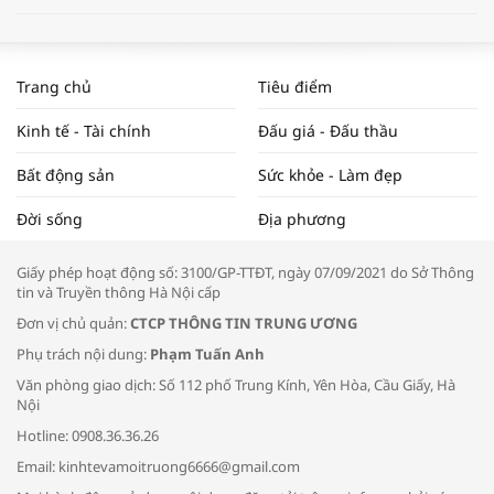
WORLDBANK DỰ BÁO KINH TẾ VIỆT
NAM NĂM 2024 VÀ NĂM 2025 | NHỊP
Trang chủ
Tiêu điểm
ĐẬP THỊ TRƯỜNG #62
Kinh tế - Tài chính
Đấu giá - Đấu thầu
Bất động sản
Sức khỏe - Làm đẹp
Tọa đàm “Xúc tiến thương mại: Khơi
Đời sống
Địa phương
thông đầu ra cho sản phẩm OCOP”
Giấy phép hoạt động số: 3100/GP-TTĐT, ngày 07/09/2021 do Sở Thông
tin và Truyền thông Hà Nội cấp
Đơn vị chủ quản:
CTCP THÔNG TIN TRUNG ƯƠNG
Phụ trách nội dung:
Phạm Tuấn Anh
Bác sĩ tư vấn cách phòng tránh bệnh
Văn phòng giao dịch: Số 112 phố Trung Kính, Yên Hòa, Cầu Giấy, Hà
đường hô hấp trong thời tiết giao mùa
Nội
Hotline: 0908.36.36.26
Email: kinhtevamoitruong6666@gmail.com