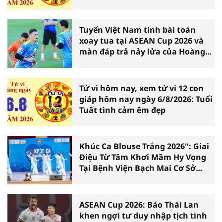
Tuyển Việt Nam tính bài toán
xoay tua tại ASEAN Cup 2026 và
màn đáp trả nảy lửa của Hoàng
Hên
Tử vi hôm nay, xem tử vi 12 con
giáp hôm nay ngày 6/8/2026: Tuổi
Tuất tình cảm êm đẹp
Khúc Ca Blouse Trắng 2026": Giai
Điệu Từ Tâm Khơi Mầm Hy Vọng
Tại Bệnh Viện Bạch Mai Cơ Sở
Ninh Bình
ASEAN Cup 2026: Báo Thái Lan
khen ngợi tư duy nhập tịch tinh