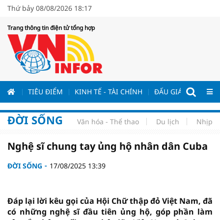
Thứ bảy 08/08/2026 18:17
Trang thông tin điện tử tổng hợp
ƯƠNG
TIÊU ĐIỂM
KINH TẾ - TÀI CHÍNH
ĐẤU GIÁ - ĐẤU THẦ
ĐỜI SỐNG
Văn hóa - Thể thao
Du lịch
Nhịp s
Nghệ sĩ chung tay ủng hộ nhân dân Cuba
ĐỜI SỐNG
17/08/2025 13:39
Đáp lại lời kêu gọi của Hội Chữ thập đỏ Việt Nam, đã
có những nghệ sĩ đầu tiên ủng hộ, góp phần làm