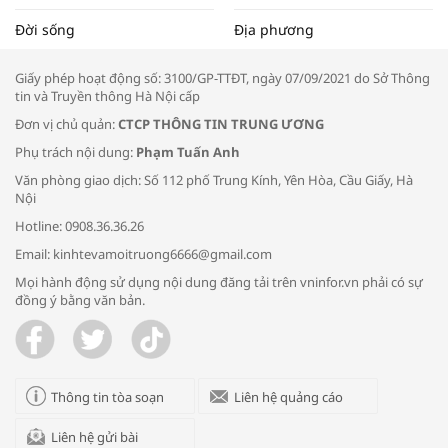
Tọa đàm “Xúc tiến thương mại: Khơi
Đời sống
Địa phương
thông đầu ra cho sản phẩm OCOP”
Giấy phép hoạt động số: 3100/GP-TTĐT, ngày 07/09/2021 do Sở Thông
tin và Truyền thông Hà Nội cấp
Đơn vị chủ quản:
CTCP THÔNG TIN TRUNG ƯƠNG
Phụ trách nội dung:
Phạm Tuấn Anh
Bác sĩ tư vấn cách phòng tránh bệnh
Văn phòng giao dịch: Số 112 phố Trung Kính, Yên Hòa, Cầu Giấy, Hà
đường hô hấp trong thời tiết giao mùa
Nội
Hotline: 0908.36.36.26
Email: kinhtevamoitruong6666@gmail.com
Mọi hành động sử dụng nội dung đăng tải trên vninfor.vn phải có sự
đồng ý bằng văn bản.
Trao yêu thương cho em
Thông tin tòa soạn
Liên hệ quảng cáo
Liên hệ gửi bài