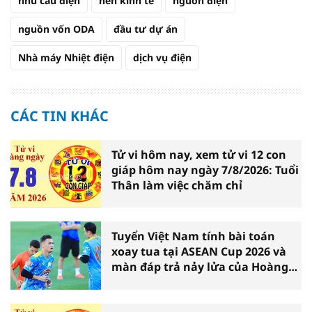
nhu cầu điện
nền kinh tế
nguồn điện
nguồn vốn ODA
đầu tư dự án
Nhà máy Nhiệt điện
dịch vụ điện
CÁC TIN KHÁC
Tử vi hôm nay, xem tử vi 12 con
giáp hôm nay ngày 7/8/2026: Tuổi
Thân làm việc chăm chỉ
Tuyển Việt Nam tính bài toán
xoay tua tại ASEAN Cup 2026 và
màn đáp trả nảy lửa của Hoàng
Hên