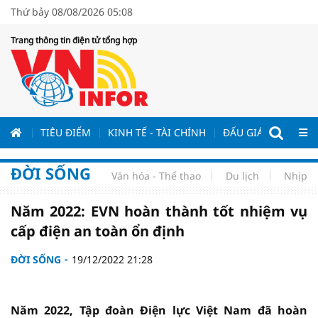
Thứ bảy 08/08/2026 05:08
Trang thông tin điện tử tổng hợp
ƯƠNG
TIÊU ĐIỂM
KINH TẾ - TÀI CHÍNH
ĐẤU GIÁ - ĐẤU THẦ
ĐỜI SỐNG
Văn hóa - Thể thao
Du lịch
Nhịp s
Năm 2022: EVN hoàn thành tốt nhiệm vụ
cấp điện an toàn ổn định
ĐỜI SỐNG
19/12/2022 21:28
Năm 2022, Tập đoàn Điện lực Việt Nam đã hoàn