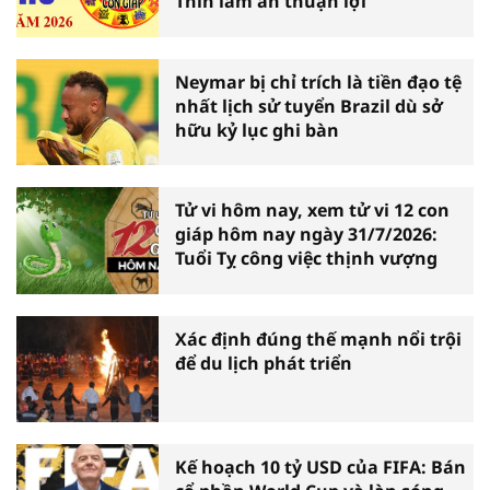
Thìn làm ăn thuận lợi
Neymar bị chỉ trích là tiền đạo tệ
nhất lịch sử tuyển Brazil dù sở
hữu kỷ lục ghi bàn
Tử vi hôm nay, xem tử vi 12 con
giáp hôm nay ngày 31/7/2026:
Tuổi Tỵ công việc thịnh vượng
Xác định đúng thế mạnh nổi trội
để du lịch phát triển
Kế hoạch 10 tỷ USD của FIFA: Bán