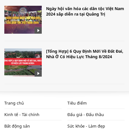
Ngày hội văn hóa các dân tộc Việt Nam
2024 sắp diễn ra tại Quảng Trị
[Tổng Hợp] 6 Quy Định Mới Về Đất Đai,
Nhà Ở Có Hiệu Lực Tháng 8/2024
WORLDBANK DỰ BÁO KINH TẾ VIỆT
NAM NĂM 2024 VÀ NĂM 2025 | NHỊP
Trang chủ
Tiêu điểm
ĐẬP THỊ TRƯỜNG #62
Kinh tế - Tài chính
Đấu giá - Đấu thầu
Bất động sản
Sức khỏe - Làm đẹp