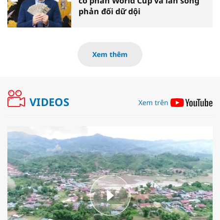
cổ phần World Cup và làn sóng
phản đối dữ dội
Xem thêm
VIDEOS
Xem trên