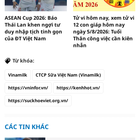
ASEAN Cup 2026: Báo
Tử vi hôm nay, xem tử vi
Thái Lan khen ngợi tư
12 con giáp hôm nay
duy nhập tịch tinh gọn
ngày 5/8/2026: Tuổi
của ĐT Việt Nam
Thân công việc cần kiên
nhẫn
Từ khóa:
Vinamilk
CTCP Sữa Việt Nam (Vinamilk)
https://vninfor.vn/
https://kenhhot.vn/
https://suckhoeviet.org.vn/
CÁC TIN KHÁC