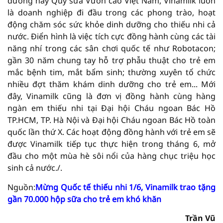
đường hay Quỹ sữa Vươn cao Việt Nam, Vinamilk luôn
là doanh nghiệp đi đầu trong các phong trào, hoạt
động chăm sóc sức khỏe dinh dưỡng cho thiếu nhi cả
nước. Điển hình là việc tích cực đồng hành cùng các tài
năng nhí trong các sân chơi quốc tế như Robotacon;
gần 30 năm chung tay hỗ trợ phẫu thuật cho trẻ em
mắc bệnh tim, mắt bẩm sinh; thường xuyên tổ chức
nhiều đợt thăm khám dinh dưỡng cho trẻ em... Mới
đây, Vinamilk cũng là đơn vị đồng hành cùng hàng
ngàn em thiếu nhi tại Đại hội Cháu ngoan Bác Hồ
TP.HCM, TP. Hà Nội và Đại hội Cháu ngoan Bác Hồ toàn
quốc lần thứ X. Các hoạt động đồng hành với trẻ em sẽ
được Vinamilk tiếp tục thực hiện trong tháng 6, mở
đầu cho một mùa hè sôi nổi của hàng chục triệu học
sinh cả nước./.
Nguồn:
Mừng Quốc tế thiếu nhi 1/6, Vinamilk trao tặng
gần 70.000 hộp sữa cho trẻ em khó khăn
Trần Vũ