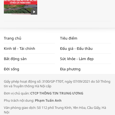
WORLDBANK DỰ BÁO KINH TẾ VIỆT
NAM NĂM 2024 VÀ NĂM 2025 | NHỊP
Trang chủ
Tiêu điểm
ĐẬP THỊ TRƯỜNG #62
Kinh tế - Tài chính
Đấu giá - Đấu thầu
Bất động sản
Sức khỏe - Làm đẹp
Tọa đàm “Xúc tiến thương mại: Khơi
Đời sống
Địa phương
thông đầu ra cho sản phẩm OCOP”
Giấy phép hoạt động số: 3100/GP-TTĐT, ngày 07/09/2021 do Sở Thông
tin và Truyền thông Hà Nội cấp
Đơn vị chủ quản:
CTCP THÔNG TIN TRUNG ƯƠNG
Phụ trách nội dung:
Phạm Tuấn Anh
Bác sĩ tư vấn cách phòng tránh bệnh
Văn phòng giao dịch: Số 112 phố Trung Kính, Yên Hòa, Cầu Giấy, Hà
đường hô hấp trong thời tiết giao mùa
Nội