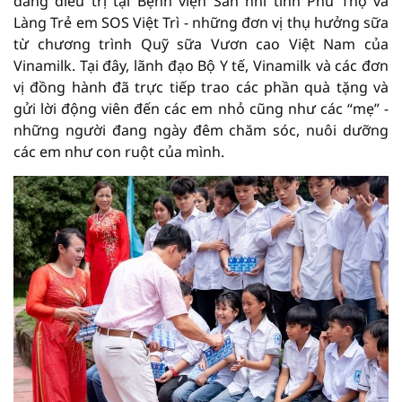
đang điều trị tại Bệnh viện Sản nhi tỉnh Phú Thọ và
Làng Trẻ em SOS Việt Trì - những đơn vị thụ hưởng sữa
từ chương trình Quỹ sữa Vươn cao Việt Nam của
Vinamilk. Tại đây, lãnh đạo Bộ Y tế, Vinamilk và các đơn
vị đồng hành đã trực tiếp trao các phần quà tặng và
gửi lời động viên đến các em nhỏ cũng như các “mẹ” -
những người đang ngày đêm chăm sóc, nuôi dưỡng
các em như con ruột của mình.