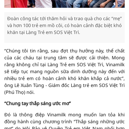
Đoàn công tác tới thăm hỏi và trao quà cho các “mẹ”
và hơn 100 trẻ em mồ côi, có hoàn cảnh đặc biệt khó
khăn tại Làng Trẻ em SOS Việt Trì.
“Chúng tôi tin rằng, sau đợt thụ hưởng này, thể chất
của các cháu tại trung tâm sẽ được cải thiện. Mong
rằng không chỉ tại Làng Trẻ em SOS Việt Trì, Vinamilk
sẽ tiếp tục mang nguồn sữa dinh dưỡng này đến với
nhiều trẻ em có hoàn cảnh khó khăn khắp cả nước”,
ông Lê Xuân Tùng - Giám đốc Làng trẻ em SOS Việt Trì
(Phú Thọ) nói.
“Chung tay thắp sáng ước mơ”
Đó là thông điệp Vinamilk mong muốn lan tỏa khi
đồng hành cùng chương trình “Thắp sáng những ước
mơ” do Hội Bảo vệ Quyền Trẻ em Việt Nam phối hợp