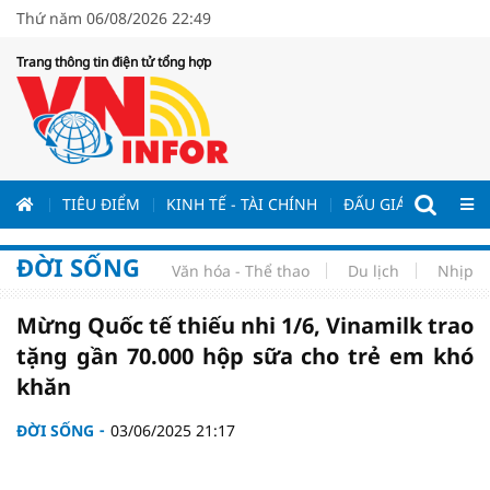
Thứ năm 06/08/2026 22:49
Trang thông tin điện tử tổng hợp
ƯƠNG
TIÊU ĐIỂM
KINH TẾ - TÀI CHÍNH
ĐẤU GIÁ - ĐẤU THẦ
ĐỜI SỐNG
Văn hóa - Thể thao
Du lịch
Nhịp s
Mừng Quốc tế thiếu nhi 1/6, Vinamilk trao
tặng gần 70.000 hộp sữa cho trẻ em khó
khăn
ĐỜI SỐNG
03/06/2025 21:17