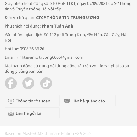
Giấy phép hoạt động số: 3100/GP-TTĐT, ngày 07/09/2021 do Sở Thông
tin và Truyền thông Hà Nội cấp
Đơn vị chủ quản:
CTCP THÔNG TIN TRUNG ƯƠNG
Phụ trách nội dung:
Phạm Tuấn Anh
Bác sĩ tư vấn cách phòng tránh bệnh
Văn phòng giao dịch: Số 112 phố Trung Kính, Yên Hòa, Cầu Giấy, Hà
đường hô hấp trong thời tiết giao mùa
Nội
Hotline: 0908.36.36.26
Email: kinhtevamoitruong6666@gmail.com
Mọi hành động sử dụng nội dung đăng tải trên vninfor.vn phải có sự
đồng ý bằng văn bản.
Trao yêu thương cho em
Thông tin tòa soạn
Liên hệ quảng cáo
Liên hệ gửi bài
Kon Tum giải cứu nạn nhân bị lừa bán
sang Campuchia
Based on MasterCMS Ultimate Edition v2.9 2024