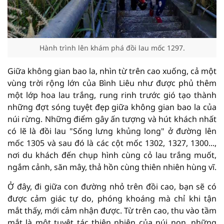
Hành trình lên khám phá đồi lau mốc 1297.
Giữa không gian bao la, nhìn từ trên cao xuống, cả một
vùng trời rộng lớn của Bình Liêu như được phủ thêm
một lớp hoa lau trắng, rung rinh trước gió tạo thành
những đợt sóng tuyệt đẹp giữa không gian bao la của
núi rừng. Những điểm gây ấn tượng và hút khách nhất
có lẽ là đồi lau "Sống lưng khủng long" ở đường lên
mốc 1305 và sau đó là các cột mốc 1302, 1327, 1300...,
nơi du khách đến chụp hình cùng cỏ lau trắng muốt,
ngắm cảnh, săn mây, thả hồn cùng thiên nhiên hùng vĩ.
Ở đây, đi giữa con đường nhỏ trên đồi cao, bạn sẽ có
được cảm giác tự do, phóng khoáng mà chỉ khi tận
mắt thấy, mới cảm nhận được. Từ trên cao, thu vào tầm
mắt là một tuyệt tác thiên nhiên của núi non, những