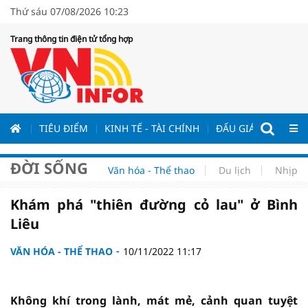
Thứ sáu 07/08/2026 10:23
Trang thông tin điện tử tổng hợp
ƯƠNG
TIÊU ĐIỂM
KINH TẾ - TÀI CHÍNH
ĐẤU GIÁ - ĐẤU THẦ
ĐỜI SỐNG
Văn hóa - Thể thao
Du lịch
Nhịp s
Khám phá "thiên đường cỏ lau" ở Bình
Liêu
VĂN HÓA - THỂ THAO
10/11/2022 11:17
Không khí trong lành, mát mẻ, cảnh quan tuyệt