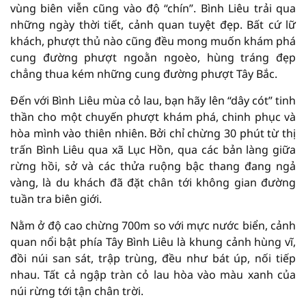
vùng biên viễn cũng vào độ “chín”. Bình Liêu trải qua
những ngày thời tiết, cảnh quan tuyệt đẹp. Bất cứ lữ
khách, phượt thủ nào cũng đều mong muốn khám phá
cung đường phượt ngoằn ngoèo, hùng tráng đẹp
chẳng thua kém những cung đường phượt Tây Bắc.
Đến với Bình Liêu mùa cỏ lau, bạn hãy lên “dây cót” tinh
thần cho một chuyến phượt khám phá, chinh phục và
hòa mình vào thiên nhiên. Bởi chỉ chừng 30 phút từ thị
trấn Bình Liêu qua xã Lục Hồn, qua các bản làng giữa
rừng hồi, sở và các thửa ruộng bậc thang đang ngả
vàng, là du khách đã đặt chân tới không gian đường
tuần tra biên giới.
Nằm ở độ cao chừng 700m so với mực nước biển, cảnh
quan nổi bật phía Tây Bình Liêu là khung cảnh hùng vĩ,
đồi núi san sát, trập trùng, đều như bát úp, nối tiếp
nhau. Tất cả ngập tràn cỏ lau hòa vào màu xanh của
núi rừng tới tận chân trời.