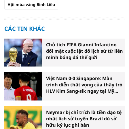
Hội mùa vàng Bình Liêu
CÁC TIN KHÁC
Chủ tịch FIFA Gianni Infantino
đối mặt cuộc lật đổ lịch sử từ liên
minh bóng đá thế giới
Việt Nam 0-0 Singapore: Màn
trình diễn thất vọng của thầy trò
HLV Kim Sang-sik ngay tại Mỹ
Đình
Neymar bị chỉ trích là tiền đạo tệ
nhất lịch sử tuyển Brazil dù sở
hữu kỷ lục ghi bàn