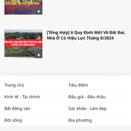
[Tổng Hợp] 6 Quy Định Mới Về Đất Đai,
Nhà Ở Có Hiệu Lực Tháng 8/2024
WORLDBANK DỰ BÁO KINH TẾ VIỆT
NAM NĂM 2024 VÀ NĂM 2025 | NHỊP
Trang chủ
Tiêu điểm
ĐẬP THỊ TRƯỜNG #62
Kinh tế - Tài chính
Đấu giá - Đấu thầu
Bất động sản
Sức khỏe - Làm đẹp
Tọa đàm “Xúc tiến thương mại: Khơi
Đời sống
Địa phương
thông đầu ra cho sản phẩm OCOP”