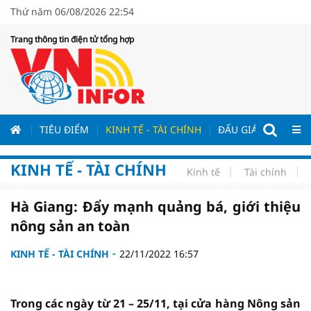
Thứ năm 06/08/2026 22:54
Trang thông tin điện tử tổng hợp
ƯƠNG
TIÊU ĐIỂM
KINH TẾ - TÀI CHÍNH
ĐẤU GIÁ - ĐẤU THẦ
KINH TẾ - TÀI CHÍNH
Kinh tế
Tài chính
Hà Giang: Đẩy mạnh quảng bá, giới thiệu
nông sản an toàn
KINH TẾ - TÀI CHÍNH
22/11/2022 16:57
Trong các ngày từ 21 – 25/11, tại cửa hàng Nông sản