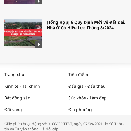
[Tổng Hợp] 6 Quy Định Mới Về Đất Đai,
Nhà Ở Có Hiệu Lực Tháng 8/2024
WORLDBANK DỰ BÁO KINH TẾ VIỆT
NAM NĂM 2024 VÀ NĂM 2025 | NHỊP
Trang chủ
Tiêu điểm
ĐẬP THỊ TRƯỜNG #62
Kinh tế - Tài chính
Đấu giá - Đấu thầu
Bất động sản
Sức khỏe - Làm đẹp
Tọa đàm “Xúc tiến thương mại: Khơi
Đời sống
Địa phương
thông đầu ra cho sản phẩm OCOP”
Giấy phép hoạt động số: 3100/GP-TTĐT, ngày 07/09/2021 do Sở Thông
tin và Truyền thông Hà Nội cấp