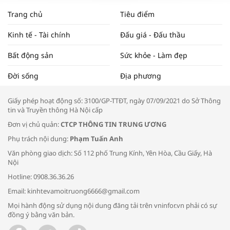
NAM NĂM 2024 VÀ NĂM 2025 | NHỊP
Trang chủ
Tiêu điểm
ĐẬP THỊ TRƯỜNG #62
Kinh tế - Tài chính
Đấu giá - Đấu thầu
Bất động sản
Sức khỏe - Làm đẹp
Tọa đàm “Xúc tiến thương mại: Khơi
Đời sống
Địa phương
thông đầu ra cho sản phẩm OCOP”
Giấy phép hoạt động số: 3100/GP-TTĐT, ngày 07/09/2021 do Sở Thông
tin và Truyền thông Hà Nội cấp
Đơn vị chủ quản:
CTCP THÔNG TIN TRUNG ƯƠNG
Phụ trách nội dung:
Phạm Tuấn Anh
Bác sĩ tư vấn cách phòng tránh bệnh
Văn phòng giao dịch: Số 112 phố Trung Kính, Yên Hòa, Cầu Giấy, Hà
đường hô hấp trong thời tiết giao mùa
Nội
Hotline: 0908.36.36.26
Email: kinhtevamoitruong6666@gmail.com
Mọi hành động sử dụng nội dung đăng tải trên vninfor.vn phải có sự
đồng ý bằng văn bản.
Trao yêu thương cho em