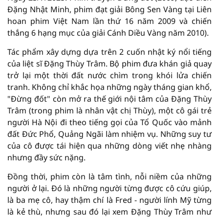
Đặng Nhật Minh, phim đạt giải Bông Sen Vàng tại Liên
hoan phim Việt Nam lần thứ 16 năm 2009 và chiến
thắng 6 hạng mục của giải Cánh Diều Vàng năm 2010).
Tác phẩm xây dựng dựa trên 2 cuốn nhật ký nổi tiếng
của liệt sĩ Đặng Thùy Trâm. Bộ phim đưa khán giả quay
trở lại một thời đất nước chìm trong khói lửa chiến
tranh. Không chỉ khắc họa những ngày tháng gian khổ,
"Đừng đốt" còn mở ra thế giới nội tâm của Đặng Thùy
Trâm (trong phim là nhân vật chị Thùy), một cô gái trẻ
người Hà Nội đi theo tiếng gọi của Tổ Quốc vào mảnh
đất Đức Phổ, Quảng Ngãi làm nhiệm vụ. Những suy tư
của cô được tái hiện qua những dòng viết nhẹ nhàng
nhưng đầy sức nặng.
Đồng thời, phim còn là tâm tình, nỗi niềm của những
người ở lại. Đó là những người từng được cô cứu giúp,
là ba mẹ cô, hay thậm chí là Fred - người lính Mỹ từng
là kẻ thù, nhưng sau đó lại xem Đặng Thùy Trâm như