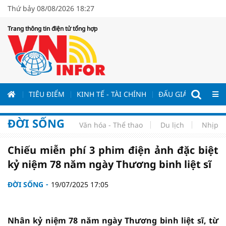
Thứ bảy 08/08/2026 18:27
Trang thông tin điện tử tổng hợp
ƯƠNG
TIÊU ĐIỂM
KINH TẾ - TÀI CHÍNH
ĐẤU GIÁ - ĐẤU THẦ
ĐỜI SỐNG
Văn hóa - Thể thao
Du lịch
Nhịp s
Chiếu miễn phí 3 phim điện ảnh đặc biệt
kỷ niệm 78 năm ngày Thương binh liệt sĩ
ĐỜI SỐNG
19/07/2025 17:05
Nhân kỷ niệm 78 năm ngày Thương binh liệt sĩ, từ