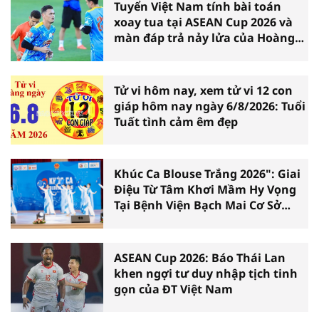
Tuyển Việt Nam tính bài toán
xoay tua tại ASEAN Cup 2026 và
màn đáp trả nảy lửa của Hoàng
Hên
Tử vi hôm nay, xem tử vi 12 con
giáp hôm nay ngày 6/8/2026: Tuổi
Tuất tình cảm êm đẹp
Khúc Ca Blouse Trắng 2026": Giai
Điệu Từ Tâm Khơi Mầm Hy Vọng
Tại Bệnh Viện Bạch Mai Cơ Sở
Ninh Bình
ASEAN Cup 2026: Báo Thái Lan
khen ngợi tư duy nhập tịch tinh
gọn của ĐT Việt Nam