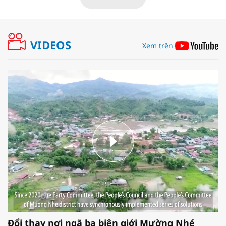
VIDEOS
Xem trên
Đổi thay nơi ngã ba biên giới Mường Nhé