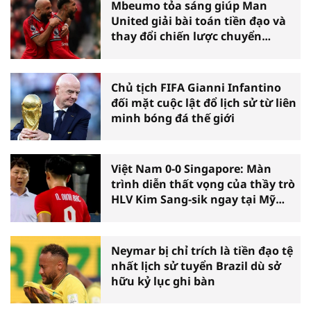
Mbeumo tỏa sáng giúp Man
United giải bài toán tiền đạo và
thay đổi chiến lược chuyển
nhượng
Chủ tịch FIFA Gianni Infantino
đối mặt cuộc lật đổ lịch sử từ liên
minh bóng đá thế giới
Việt Nam 0-0 Singapore: Màn
trình diễn thất vọng của thầy trò
HLV Kim Sang-sik ngay tại Mỹ
Đình
Neymar bị chỉ trích là tiền đạo tệ
nhất lịch sử tuyển Brazil dù sở
hữu kỷ lục ghi bàn