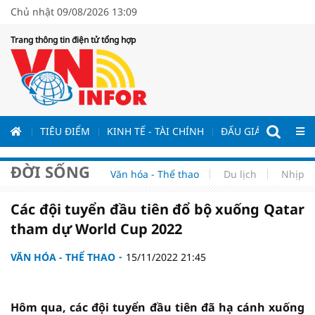
Chủ nhật 09/08/2026 13:09
Trang thông tin điện tử tổng hợp
ƯƠNG
TIÊU ĐIỂM
KINH TẾ - TÀI CHÍNH
ĐẤU GIÁ - ĐẤU THẦ
ĐỜI SỐNG
Văn hóa - Thể thao
Du lịch
Nhịp s
Các đội tuyển đầu tiên đổ bộ xuống Qatar
tham dự World Cup 2022
VĂN HÓA - THỂ THAO
15/11/2022 21:45
Hôm qua, các đội tuyển đầu tiên đã hạ cánh xuống