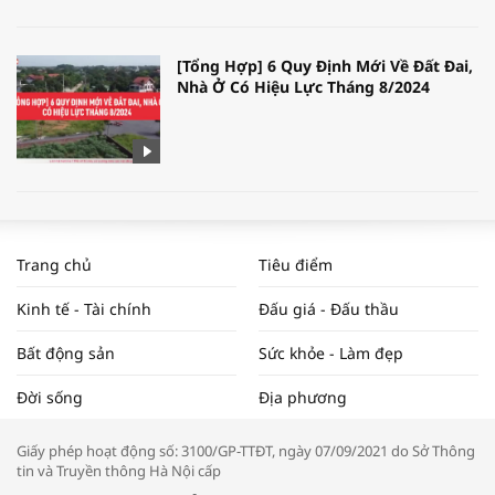
[Tổng Hợp] 6 Quy Định Mới Về Đất Đai,
Nhà Ở Có Hiệu Lực Tháng 8/2024
WORLDBANK DỰ BÁO KINH TẾ VIỆT
NAM NĂM 2024 VÀ NĂM 2025 | NHỊP
Trang chủ
Tiêu điểm
ĐẬP THỊ TRƯỜNG #62
Kinh tế - Tài chính
Đấu giá - Đấu thầu
Bất động sản
Sức khỏe - Làm đẹp
Tọa đàm “Xúc tiến thương mại: Khơi
Đời sống
Địa phương
thông đầu ra cho sản phẩm OCOP”
Giấy phép hoạt động số: 3100/GP-TTĐT, ngày 07/09/2021 do Sở Thông
tin và Truyền thông Hà Nội cấp