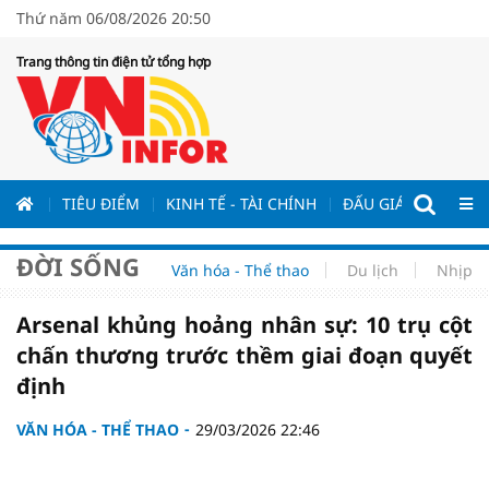
Thứ năm 06/08/2026 20:50
Trang thông tin điện tử tổng hợp
ƯƠNG
TIÊU ĐIỂM
KINH TẾ - TÀI CHÍNH
ĐẤU GIÁ - ĐẤU THẦ
ĐỜI SỐNG
Văn hóa - Thể thao
Du lịch
Nhịp s
Arsenal khủng hoảng nhân sự: 10 trụ cột
chấn thương trước thềm giai đoạn quyết
định
VĂN HÓA - THỂ THAO
29/03/2026 22:46