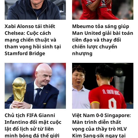
Xabi Alonso tái thiết
Mbeumo tỏa sáng giúp
Chelsea: Cuộc cách
Man United giải bài toán
mạng chiến thuật và
tiền đạo và thay đổi
tham vọng hồi sinh tại
chiến lược chuyển
Stamford Bridge
nhượng
Chủ tịch FIFA Gianni
Việt Nam 0-0 Singapore:
Infantino đối mặt cuộc
Màn trình diễn thất
lật đổ lịch sử từ liên
vọng của thầy trò HLV
minh bóng đá thế giới
Kim Sang-sik ngay tại