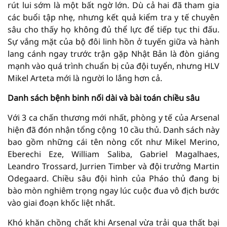
rút lui sớm là một bất ngờ lớn. Dù cả hai đã tham gia
các buổi tập nhẹ, nhưng kết quả kiểm tra y tế chuyên
sâu cho thấy họ không đủ thể lực để tiếp tục thi đấu.
Sự vắng mặt của bộ đôi linh hồn ở tuyến giữa và hành
lang cánh ngay trước trận gặp Nhật Bản là đòn giáng
mạnh vào quá trình chuẩn bị của đội tuyển, nhưng HLV
Mikel Arteta mới là người lo lắng hơn cả.
Danh sách bệnh binh nối dài và bài toán chiều sâu
Với 3 ca chấn thương mới nhất, phòng y tế của Arsenal
hiện đã đón nhận tổng cộng 10 cầu thủ. Danh sách này
bao gồm những cái tên nòng cốt như Mikel Merino,
Eberechi Eze, William Saliba, Gabriel Magalhaes,
Leandro Trossard, Jurrien Timber và đội trưởng Martin
Odegaard. Chiều sâu đội hình của Pháo thủ đang bị
bào mòn nghiêm trọng ngay lúc cuộc đua vô địch bước
vào giai đoạn khốc liệt nhất.
Khó khăn chồng chất khi Arsenal vừa trải qua thất bại