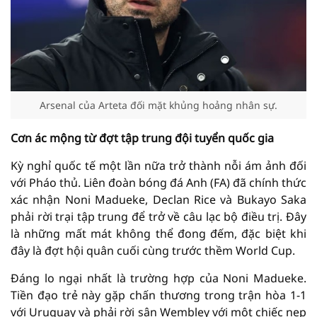
Arsenal của Arteta đối mặt khủng hoảng nhân sự.
Cơn ác mộng từ đợt tập trung đội tuyển quốc gia
Kỳ nghỉ quốc tế một lần nữa trở thành nỗi ám ảnh đối
với Pháo thủ. Liên đoàn bóng đá Anh (FA) đã chính thức
xác nhận Noni Madueke, Declan Rice và Bukayo Saka
phải rời trại tập trung để trở về câu lạc bộ điều trị. Đây
là những mất mát không thể đong đếm, đặc biệt khi
đây là đợt hội quân cuối cùng trước thềm World Cup.
Đáng lo ngại nhất là trường hợp của Noni Madueke.
Tiền đạo trẻ này gặp chấn thương trong trận hòa 1-1
với Uruguay và phải rời sân Wembley với một chiếc nẹp