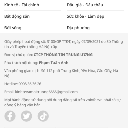
Kinh tế - Tài chính
Đấu giá - Đấu thầu
Bất động sản
Sức khỏe - Làm đẹp
Tọa đàm “Xúc tiến thương mại: Khơi
Đời sống
Địa phương
thông đầu ra cho sản phẩm OCOP”
Giấy phép hoạt động số: 3100/GP-TTĐT, ngày 07/09/2021 do Sở Thông
tin và Truyền thông Hà Nội cấp
Đơn vị chủ quản:
CTCP THÔNG TIN TRUNG ƯƠNG
Phụ trách nội dung:
Phạm Tuấn Anh
Bác sĩ tư vấn cách phòng tránh bệnh
Văn phòng giao dịch: Số 112 phố Trung Kính, Yên Hòa, Cầu Giấy, Hà
đường hô hấp trong thời tiết giao mùa
Nội
Hotline: 0908.36.36.26
Email: kinhtevamoitruong6666@gmail.com
Mọi hành động sử dụng nội dung đăng tải trên vninfor.vn phải có sự
đồng ý bằng văn bản.
Trao yêu thương cho em