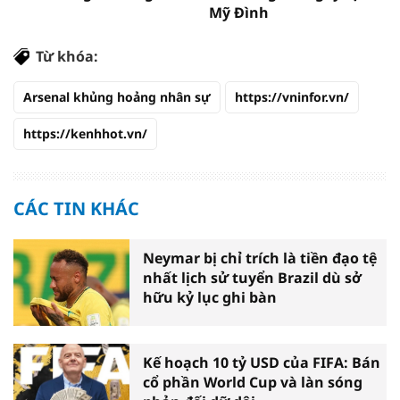
Mỹ Đình
Từ khóa:
Arsenal khủng hoảng nhân sự
https://vninfor.vn/
https://kenhhot.vn/
CÁC TIN KHÁC
Neymar bị chỉ trích là tiền đạo tệ
nhất lịch sử tuyển Brazil dù sở
hữu kỷ lục ghi bàn
Kế hoạch 10 tỷ USD của FIFA: Bán
cổ phần World Cup và làn sóng