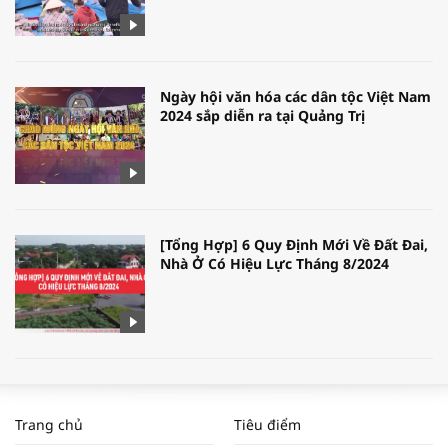
Ngày hội văn hóa các dân tộc Việt Nam
2024 sắp diễn ra tại Quảng Trị
[Tổng Hợp] 6 Quy Định Mới Về Đất Đai,
Nhà Ở Có Hiệu Lực Tháng 8/2024
WORLDBANK DỰ BÁO KINH TẾ VIỆT
NAM NĂM 2024 VÀ NĂM 2025 | NHỊP
Trang chủ
Tiêu điểm
ĐẬP THỊ TRƯỜNG #62