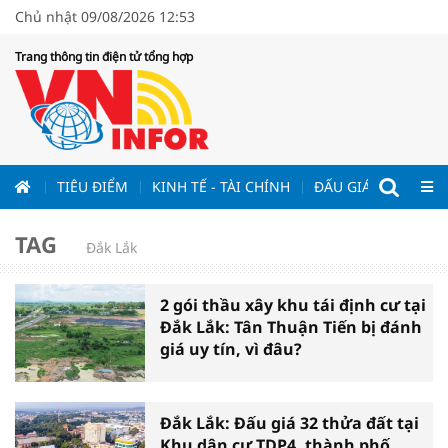
Chủ nhật 09/08/2026 12:53
Trang thông tin điện tử tổng hợp
ƯƠNG
TIÊU ĐIỂM
KINH TẾ - TÀI CHÍNH
ĐẤU GIÁ - ĐẤU THẦ
TAG
Đắk Lắk
2 gói thầu xây khu tái định cư tại
Đắk Lắk: Tân Thuận Tiến bị đánh
giá uy tín, vì đâu?
Đắk Lắk: Đấu giá 32 thửa đất tại
Khu dân cư TDP4, thành phố