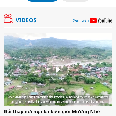
VIDEOS
Xem trên
Đổi thay nơi ngã ba biên giới Mường Nhé